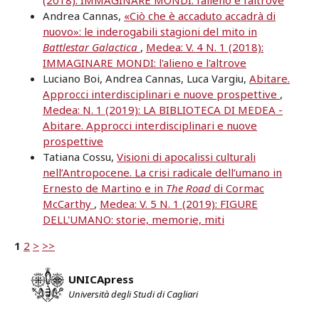
(2018): IMMAGINARE MONDI: l'alieno e l'altrove
Andrea Cannas,
«Ciò che è accaduto accadrà di
nuovo»: le inderogabili stagioni del mito in
Battlestar Galactica
,
Medea: V. 4 N. 1 (2018):
IMMAGINARE MONDI: l'alieno e l'altrove
Luciano Boi, Andrea Cannas, Luca Vargiu,
Abitare.
Approcci interdisciplinari e nuove prospettive
,
Medea: N. 1 (2019): LA BIBLIOTECA DI MEDEA -
Abitare. Approcci interdisciplinari e nuove
prospettive
Tatiana Cossu,
Visioni di apocalissi culturali
nell’Antropocene. La crisi radicale dell’umano in
Ernesto de Martino e in
The Road
di Cormac
McCarthy
,
Medea: V. 5 N. 1 (2019): FIGURE
DELL'UMANO: storie, memorie, miti
1
2
>
>>
UNICApress
Università degli Studi di Cagliari