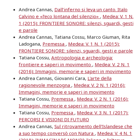
Andrea Cannas,
Dall’inferno si leva un canto. Italo
Calvino e «l’eco lontana del silenzio»
,
Medea: V. 1 N.
1 (2015): FRONTIERE SONORE: silenzi, sguardi, gesti
e parole
Andrea Cannas, Tatiana Cossu, Marco Giuman, Rita
Ladogana,
Premessa
,
Medea: V. 1 N. 1 (2015):
FRONTIERE SONORE: silenzi, sguardi, gesti e parole
Tatiana Cossu,
Antropologia e archeologia:
frontiere e saperi in movimento
,
Medea: V. 2 N. 1
(2016): Immagini, memorie e saperi in movimento
Andrea Cannas, Giovanni Cara,
L'arte della
ragionevole menzogna
,
Medea: V. 2 N. 1 (2016):
Immagini, memorie e saperi in movimento
Tatiana Cossu,
Premessa
,
Medea: V. 2 N. 1 (2016):
Immagini, memorie e saperi in movimento
Tatiana Cossu,
Premessa
,
Medea: V. 3 N. 1 (2017):
PERCORSI E VISIONI DI FUTURO
Andrea Cannas,
Sul ritrovamento dell'Islandese che
a suo tempo conversò con Natura
,
Medea: V. 4 N. 1