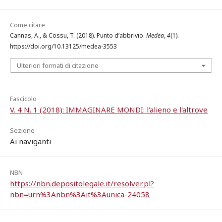
Come citare
Cannas, A., & Cossu, T. (2018). Punto d’abbrivio.
Medea
,
4
(1).
https://doi.org/10.13125/medea-3553
Ulteriori formati di citazione
Fascicolo
V. 4 N. 1 (2018): IMMAGINARE MONDI: l'alieno e l'altrove
Sezione
Ai naviganti
NBN
https://nbn.depositolegale.it/resolver.pl?
nbn=urn%3Anbn%3Ait%3Aunica-24058