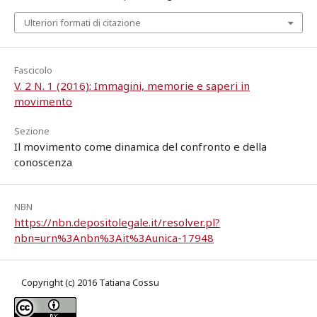
Ulteriori formati di citazione
Fascicolo
V. 2 N. 1 (2016): Immagini, memorie e saperi in
movimento
Sezione
Il movimento come dinamica del confronto e della
conoscenza
NBN
https://nbn.depositolegale.it/resolver.pl?
nbn=urn%3Anbn%3Ait%3Aunica-17948
Copyright (c) 2016 Tatiana Cossu