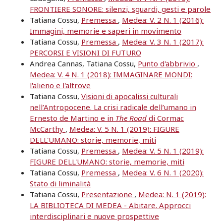
FRONTIERE SONORE: silenzi, sguardi, gesti e parole
Tatiana Cossu,
Premessa
,
Medea: V. 2 N. 1 (2016):
Immagini, memorie e saperi in movimento
Tatiana Cossu,
Premessa
,
Medea: V. 3 N. 1 (2017):
PERCORSI E VISIONI DI FUTURO
Andrea Cannas, Tatiana Cossu,
Punto d'abbrivio
,
Medea: V. 4 N. 1 (2018): IMMAGINARE MONDI:
l'alieno e l'altrove
Tatiana Cossu,
Visioni di apocalissi culturali
nell’Antropocene. La crisi radicale dell’umano in
Ernesto de Martino e in
The Road
di Cormac
McCarthy
,
Medea: V. 5 N. 1 (2019): FIGURE
DELL'UMANO: storie, memorie, miti
Tatiana Cossu,
Premessa
,
Medea: V. 5 N. 1 (2019):
FIGURE DELL'UMANO: storie, memorie, miti
Tatiana Cossu,
Premessa
,
Medea: V. 6 N. 1 (2020):
Stato di liminalità
Tatiana Cossu,
Presentazione
,
Medea: N. 1 (2019):
LA BIBLIOTECA DI MEDEA - Abitare. Approcci
interdisciplinari e nuove prospettive