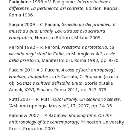
Padiglione 1996 = V. Padiglione,
Interpretazione e
differenze. La pertinenza del contesto
, Edizioni Kappa,
Roma 1996.
Pagani 2009 = C. Pagani,
Genealogia del primitivo. Il
musée du quai Branly, Lévi-Strauss e la scrittura
etnografica
, Negretto Editore, Milano 2009.
Peroni 1992 = R. Peroni,
Preistoria e protostoria. La
vicenda degli studi in Italia
, in M. Angle
et Alii
,
Le vie
della preistoria
, Manifestolibri, Roma 1992, pp. 9-70.
Puccini 2011 = S. Puccini,
A casa e fuori: antropologi,
etnologi, viaggiatori
, in F. Cassata, C. Pogliano (a cura
di),
Scienze e cultura dell'Italia unita
, Storia d’Italia.
Annali, XXVI, Einaudi, Roma 2011, pp. 547-573.
Putti 2007 = R. Putti,
Quai Branly. Un seminario senese
,
“AM. Antropologia Museale”, 17, 2007, pp. 34-35.
Rabinow 2007 = P. Rabinow,
Marking time. On the
anthropology of the contemporary
, Princeton University
Press, Princeton 2007.