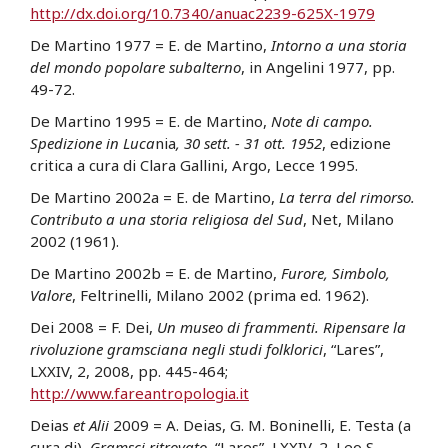
http://dx.doi.org/10.7340/anuac2239-625X-1979
De Martino 1977 = E. de Martino,
Intorno a una storia
del mondo popolare subalterno
, in Angelini 1977, pp.
49-72.
De Martino 1995 = E. de Martino,
Note di campo.
Spedizione in Luca
nia
, 30 sett. - 31 ott. 1952
, edizione
critica a cura di Clara Gallini, Argo, Lecce 1995.
De Martino 2002a = E. de Martino,
La terra del rimorso.
Contributo a una storia religiosa del Sud
, Net, Milano
2002 (1961).
De Martino 2002b = E. de Martino,
Furore, Simbolo,
Valore
, Feltrinelli, Milano 2002 (prima ed. 1962).
Dei 2008 = F. Dei,
Un museo di frammenti. Ripensare la
rivoluzione gramsciana negli studi folklorici
, “Lares”,
LXXIV, 2, 2008, pp. 445-464;
http://www.fareantropologia.it
Deias
et Alii
2009 = A. Deias, G. M. Boninelli, E. Testa (a
cura di),
Gramsci ritrovato
, “Lares”, LXXIV, 2, Leo S.