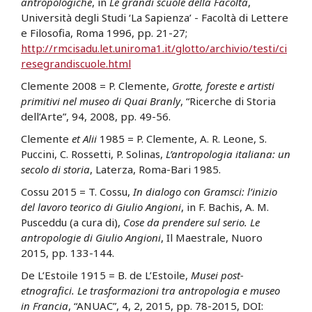
antropologiche
, in
Le grandi scuole della Facoltà
,
Università degli Studi ‘La Sapienza’ - Facoltà di Lettere
e Filosofia, Roma 1996, pp. 21-27;
http://rmcisadu.let.uniroma1.it/glotto/archivio/testi/ci
resegrandiscuole.html
Clemente 2008 = P. Clemente,
Grotte, foreste e artisti
primitivi nel museo di Quai Branly
, “Ricerche di Storia
dell’Arte”, 94, 2008, pp. 49-56.
Clemente
et Alii
1985 = P. Clemente, A. R. Leone, S.
Puccini, C. Rossetti, P. Solinas,
L’antropologia italiana: un
secolo di storia
, Laterza, Roma-Bari 1985.
Cossu 2015 = T. Cossu,
In dialogo con Gramsci: l’inizio
del lavoro teorico di Giulio Angioni
, in F. Bachis, A. M.
Pusceddu (a cura di),
Cose da prendere sul serio. Le
antropologie di Giulio Angioni
, Il Maestrale, Nuoro
2015, pp. 133-144.
De L’Estoile 1915 = B. de L’Estoile,
Musei post-
etnografici. Le trasformazioni tra antropologia e museo
in Francia
, “ANUAC”, 4, 2, 2015, pp. 78-2015, DOI: