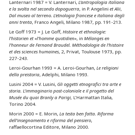
Lanternari 1987 = V. Lanternari,
L’antropologia italiana
e la svolta nel secondo dopoguerra
, in P. Angelini
et Alii
,
Dal museo al terreno. L’etnologia francese e italiana degli
anni trenta
, Franco Angeli, Milano 1987, pp. 191-213.
Le Goff 1973 = J. Le Goff,
Histoire et ethnologie:
l’historien et «l’homme quotidien»
, in
Mélanges en
l’honneur de Fernand Braudel. Méthodologie de l’histoire
et des sciences humaines
, 2, Privat, Toulouse 1973, pp.
227-243.
Leroi-Gourhan 1993 = A. Leroi-Gourhan,
Le religioni
della preistoria
, Adelphi, Milano 1993.
Lusini 2004 = V. Lusini,
Gli oggetti etnografici tra arte e
storia. L’immaginario post-coloniale e il progetto del
Musée du quai Branly a Parigi,
L’Harmattan Italia,
Torino 2004.
Morin 2000 = E. Morin,
La testa ben fatta. Riforma
dell’insegnamento e riforma del pensiero
,
raffaellocortina Editore, Milano 2000.