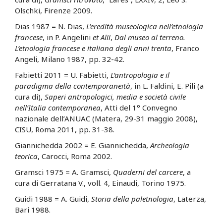
Olschki, Firenze 2009.
Dias 1987 = N. Dias,
L’eredità museologica nell’etnologia
francese
, in P. Angelini
et Alii
,
Dal museo al terreno.
L’etnologia francese e italiana degli anni trenta
, Franco
Angeli, Milano 1987, pp. 32-42.
Fabietti 2011 = U. Fabietti,
L’antropologia e il
paradigma della contemporaneità
, in L. Faldini, E. Pili (a
cura di),
Saperi antropologici, media e società civile
nell’Italia contemporanea
, Atti del 1° Convegno
nazionale dell’ANUAC (Matera, 29-31 maggio 2008),
CISU, Roma 2011, pp. 31-38.
Giannichedda 2002 = E. Giannichedda,
Archeologia
teorica
, Carocci, Roma 2002.
Gramsci 1975 = A. Gramsci,
Quaderni del carcere
, a
cura di Gerratana V., voll. 4, Einaudi, Torino 1975.
Guidi 1988 = A. Guidi,
Storia della paletnologia
, Laterza,
Bari 1988.