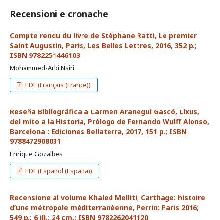
Recensioni e cronache
Compte rendu du livre de Stéphane Ratti, Le premier
Saint Augustin, Paris, Les Belles Lettres, 2016, 352 p.;
ISBN 9782251446103
Mohammed-Arbi Nsiri
PDF (Français (France))
Reseña Bibliográfica a Carmen Aranegui Gascó, Lixus,
del mito a la Historia, Prólogo de Fernando Wulff Alonso,
Barcelona : Ediciones Bellaterra, 2017, 151 p.; ISBN
9788472908031
Enrique Gozalbes
PDF (Español (España))
Recensione al volume Khaled Melliti, Carthage: histoire
d’une métropole méditerranéenne, Perrin: Paris 2016;
549 p.; 6 ill.; 24 cm.; ISBN 9782262041120