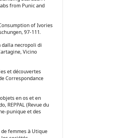
arabs from Punic and
 Consumption of Ivories
rschungen, 97-111.
dalla necropoli di
artagine, Vicino
les et découvertes
 de Correspondance
 objets en os et en
do, REPPAL (Revue du
nne-punique et des
s de femmes à Utique