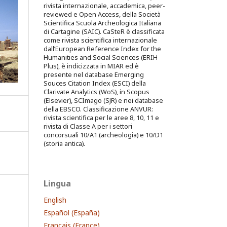
rivista internazionale, accademica, peer-
reviewed e Open Access, della Società
Scientifica Scuola Archeologica Italiana
di Cartagine (SAIC). CaSteR è classificata
come rivista scientifica internazionale
dall’European Reference Index for the
Humanities and Social Sciences (ERIH
Plus), è indicizzata in MIAR ed è
presente nel database Emerging
Souces Citation Index (ESCI) della
Clarivate Analytics (WoS), in Scopus
(Elsevier), SCImago (SJR) e nei database
della EBSCO. Classificazione ANVUR:
rivista scientifica per le aree 8, 10, 11 e
rivista di Classe A per i settori
concorsuali 10/A1 (archeologia) e 10/D1
(storia antica).
Lingua
English
Español (España)
Français (France)