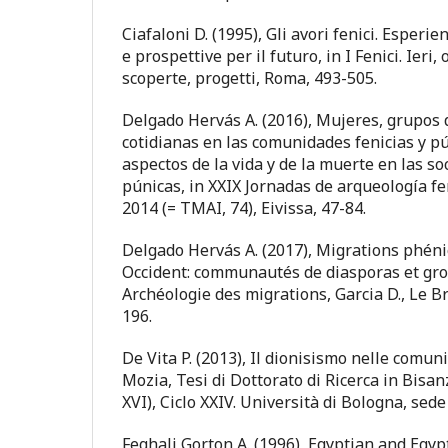
Ciafaloni D. (1995), Gli avori fenici. Esperien
e prospettive per il futuro, in I Fenici. Ieri,
scoperte, progetti, Roma, 493-505.
Delgado Hervás A. (2016), Mujeres, grupos 
cotidianas en las comunidades fenicias y pú
aspectos de la vida y de la muerte en las so
púnicas, in XXIX Jornadas de arqueología fen
2014 (= TMAI, 74), Eivissa, 47-84.
Delgado Hervás A. (2017), Migrations phéni
Occident: communautés de diasporas et gro
Archéologie des migrations, Garcia D., Le Bra
196.
De Vita P. (2013), Il dionisismo nelle comuni
Mozia, Tesi di Dottorato di Ricerca in Bisanz
XVI), Ciclo XXIV. Università di Bologna, sed
Feghali Gorton A. (1996), Egyptian and Egyp