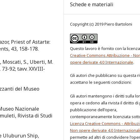
Schede e materiali
Copyright (c) 2019 Piero Bartoloni
or, Priest of Astarte:
ents, 43, 158-178.
Questo lavoro è fornito con la licenza
Creative Commons Attribuzione - No
, Moscati, S., Uberti, M.
opere derivate 4.0 Internazionale
.
 73-92; tavv. XXVIII-
Gli autori che pubblicano su questa ri
accettano le seguenti condizioni:
tizzanti del Museo
Gli autori mantengono i diritti sulla lo
opera e cedono alla rivista il diritto di
l Museo Nazionale
pubblicazione dell'opera,
uleti, Rivista di Studi
contemporaneamente licenziata sott
Licenza Creative Commons - Attribuzi
Non opere derivate 4.0 Internazional
he Uluburun Ship,
permette ad altri di condividere l'ope