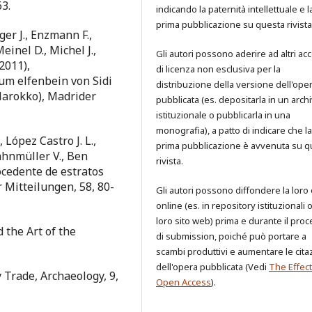
3.
indicando la paternità intellettuale e l
prima pubblicazione su questa rivista
ger J., Enzmann F.,
einel D., Michel J.,
Gli autori possono aderire ad altri ac
2011),
di licenza non esclusiva per la
um elfenbein von Sidi
distribuzione della versione dell'ope
arokko), Madrider
pubblicata (es. depositarla in un archi
istituzionale o pubblicarla in una
monografia), a patto di indicare che la
 López Castro J. L.,
prima pubblicazione è avvenuta su q
ahnmüller V., Ben
rivista.
ocedente de estratos
r Mitteilungen, 58, 80-
Gli autori possono diffondere la loro
online (es. in repository istituzionali 
loro sito web) prima e durante il pro
 the Art of the
di submission, poiché può portare a
scambi produttivi e aumentare le cita
dell'opera pubblicata (Vedi
The Effect
y Trade, Archaeology, 9,
Open Access
).