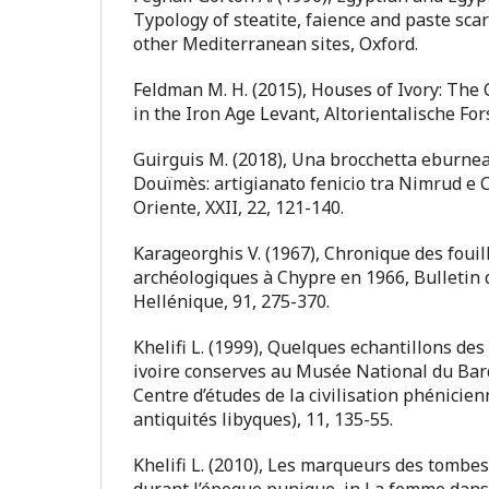
Typology of steatite, faience and paste sc
other Mediterranean sites, Oxford.
Feldman M. H. (2015), Houses of Ivory: The
in the Iron Age Levant, Altorientalische Fo
Guirguis M. (2018), Una brocchetta eburnea 
Douïmès: artigianato fenicio tra Nimrud e C
Oriente, XXII, 22, 121-140.
Karageorghis V. (1967), Chronique des fouil
archéologiques à Chypre en 1966, Bulletin
Hellénique, 91, 275-370.
Khelifi L. (1999), Quelques echantillons des
ivoire conserves au Musée National du Bar
Centre d’études de la civilisation phénicie
antiquités libyques), 11, 135-55.
Khelifi L. (2010), Les marqueurs des tombe