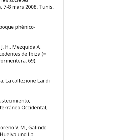
les sociétés
, 7-8 mars 2008, Tunis,
’époque phénico-
J. H., Mezquida A.
cedentes de Ibiza (=
Formentera, 69),
a. La collezione Lai di
bastecimiento,
iterráneo Occidental,
oreno V. M., Galindo
n Huelva und La