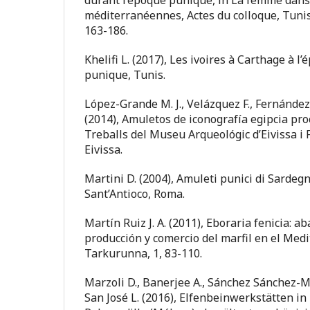
durant l’époque punique, in La femme dans 
méditerranéennes, Actes du colloque, Tunis
163-186.
Khelifi L. (2017), Les ivoires à Carthage à l
punique, Tunis.
López-Grande M. J., Velázquez F., Fernández 
(2014), Amuletos de iconografía egipcia pro
Treballs del Museu Arqueológic d’Eivissa i 
Eivissa.
Martini D. (2004), Amuleti punici di Sardegn
Sant’Antioco, Roma.
Martín Ruiz J. A. (2011), Eboraria fenicia: a
producción y comercio del marfil en el Med
Tarkurunna, 1, 83-110.
Marzoli D., Banerjee A., Sánchez Sánchez-M
San José L. (2016), Elfenbeinwerkstätten i