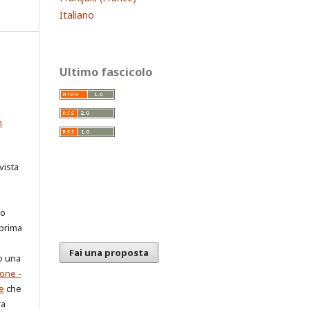
Italiano
Ultimo fascicolo
n
vista
ro
 prima
Fai una proposta
o una
one -
e
che
ra