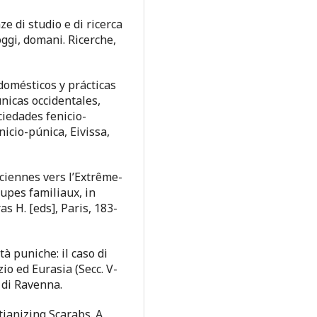
ze di studio e di ricerca
 oggi, domani. Ricerche,
domésticos y prácticas
nicas occidentales,
ciedades fenicio-
icio-púnica, Eivissa,
ciennes vers l’Extrême-
upes familiaux, in
s H. [eds], Paris, 183-
tà puniche: il caso di
io ed Eurasia (Secc. V-
e di Ravenna.
tianizing Scarabs. A