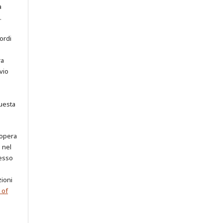
a
.
cordi
ra
vio
uesta
 opera
o nel
cesso
zioni
 of