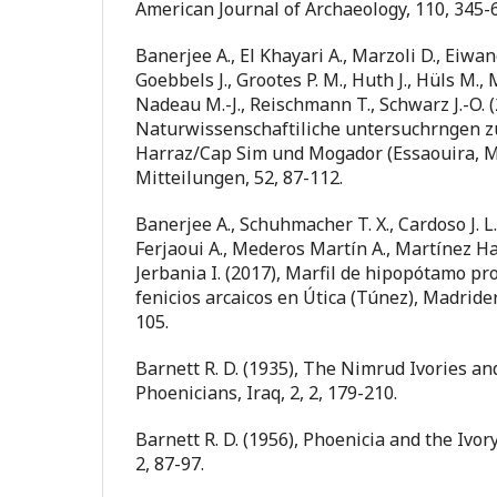
American Journal of Archaeology, 110, 345-6
Banerjee A., El Khayari A., Marzoli D., Eiwan
Goebbels J., Grootes P. M., Huth J., Hüls M., M
Nadeau M.-J., Reischmann T., Schwarz J.-O. (
Naturwissenschaftiliche untersuchrngen z
Harraz/Cap Sim und Mogador (Essaouira, M
Mitteilungen, 52, 87-112.
Banerjee A., Schuhmacher T. X., Cardoso J. L.,
Ferjaoui A., Mederos Martín A., Martínez H
Jerbania I. (2017), Marfil de hipopótamo pr
fenicios arcaicos en Útica (Túnez), Madride
105.
Barnett R. D. (1935), The Nimrud Ivories and
Phoenicians, Iraq, 2, 2, 179-210.
Barnett R. D. (1956), Phoenicia and the Ivor
2, 87-97.