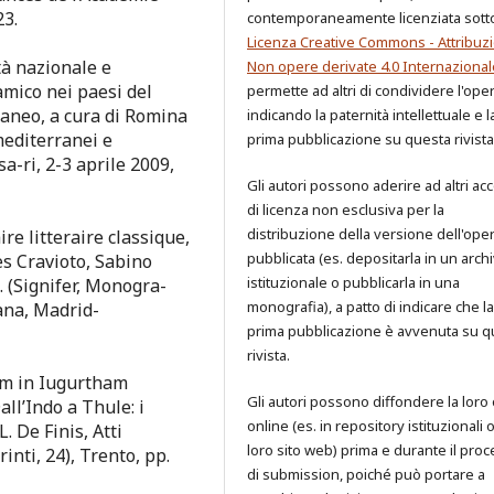
23.
contemporaneamente licenziata sott
Licenza Creative Commons - Attribuzi
tà nazionale e
Non opere derivate 4.0 Internazional
amico nei paesi del
permette ad altri di condividere l'ope
aneo, a cura di Romina
indicando la paternità intellettuale e l
mediterranei e
prima pubblicazione su questa rivista
a-ri, 2-3 aprile 2009,
Gli autori possono aderire ad altri ac
di licenza non esclusiva per la
distribuzione della versione dell'ope
re litteraire classique,
pubblicata (es. depositarla in un archi
s Cravioto, Sabino
istituzionale o pubblicarla in una
 (Signifer, Monogra-
monografia), a patto di indicare che la
ana, Madrid-
prima pubblicazione è avvenuta su q
rivista.
um in Iugurtham
Gli autori possono diffondere la loro
all’Indo a Thule: i
online (es. in repository istituzionali 
L. De Finis, Atti
loro sito web) prima e durante il pro
nti, 24), Trento, pp.
di submission, poiché può portare a