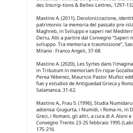
des Inscrip-tions & Belles-Lettres, 1297-13
Mastino A. (2011), Decolonizzazione, identi
patrimonio: la memoria del passato pre-isl
Maghreb, in Sviluppo e saperi nel Mediterr
Deriu, Atti a partire dal Convegno “Saperi 
sviluppo. Tra memoria e trasmissione”, Sass
Milano : Franco Angeli, 37-68.
Mastino A. (2020), Les Syrtes dans l’imaginai
in Tributum in memoriam En-rique Gozalbe
Perea Yèbenez, Mauricio Pastor Muñoz edd.
fias y estudios de Antiguedad Grieca y Rom
Salamanca, 31-62.
Mastino A., Frau S. (1996), Studia Numidar
adcensa: Giugurta, i Numidi, i Roma-ni, in D
Greci, i Romani, gli altri, a cura di A. Aloni e 
Convegno Trento 23-25 febbraio 1995 (Labiri
175-216.