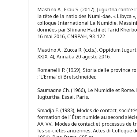
Mastino A., Frau S. (2017), Jugurtha contre 
la tête de la natio des Numi-dae, « Libyca », n
colloque International La Numidie, Massiniss
données par Slimane Hachi et Farid Kherbo
16 mai 2016, CNRPAH, 93-122
Mastino A., Zucca R. (c.d.s.), Oppidum Iugurt
XXIX, 4), Annaba 20 agosto 2016.
Romanelli P. (1959), Storia delle province r
: ‘L’Erma’ di Bretschneider.
Saumagne Ch. (1966), Le Numidie et Rome. 
Iugturtha. Essai, Paris.
Smadja E. (1983), Modes de contact, société
formation de l’ État numide au second siècle
AA. VV., Modes de contact et processus de 
les so-ciétés anciennes, Actes di Colloque 