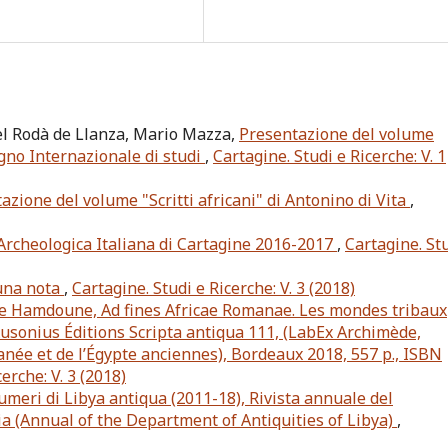
bel Rodà de Llanza, Mario Mazza,
Presentazione del volume
egno Internazionale di studi
,
Cartagine. Studi e Ricerche: V. 1
azione del volume "Scritti africani" di Antonino di Vita
,
a Archeologica Italiana di Cartagine 2016-2017
,
Cartagine. St
una nota
,
Cartagine. Studi e Ricerche: V. 3 (2018)
ne Hamdoune, Ad fines Africae Romanae. Les mondes tribaux
usonius Éditions Scripta antiqua 111, (LabEx Archimède,
anée et de l’Égypte anciennes), Bordeaux 2018, 557 p., ISBN
erche: V. 3 (2018)
umeri di Libya antiqua (2011-18), Rivista annuale del
ia (Annual of the Department of Antiquities of Libya)
,