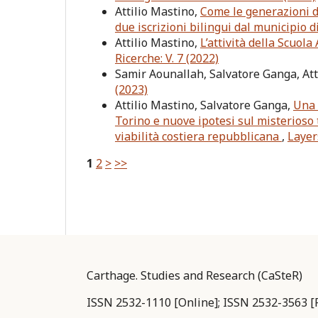
Attilio Mastino,
Come le generazioni de
due iscrizioni bilingui dal municipio 
Attilio Mastino,
L’attività della Scuol
Ricerche: V. 7 (2022)
Samir Aounallah, Salvatore Ganga, Att
(2023)
Attilio Mastino, Salvatore Ganga,
Una 
Torino e nuove ipotesi sul misterioso t
viabilità costiera repubblicana
,
Layer
1
2
>
>>
Carthage. Studies and Research (CaSteR)
ISSN 2532-1110 [Online]; ISSN 2532-3563 [P