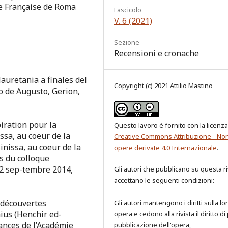
le Française de Roma
Fascicolo
V. 6 (2021)
Sezione
Recensioni e cronache
auretania a finales del
Copyright (c) 2021 Attilio Mastino
o de Augusto, Gerion,
iration pour la
Questo lavoro è fornito con la licenza
ssa, au coeur de la
Creative Commons Attribuzione - No
nissa, au coeur de la
opere derivate 4.0 Internazionale
.
s du colloque
22 sep-tembre 2014,
Gli autori che pubblicano su questa ri
accettano le seguenti condizioni:
 découvertes
Gli autori mantengono i diritti sulla lo
ius (Henchir ed-
opera e cedono alla rivista il diritto di
ances de l’Académie
pubblicazione dell'opera,