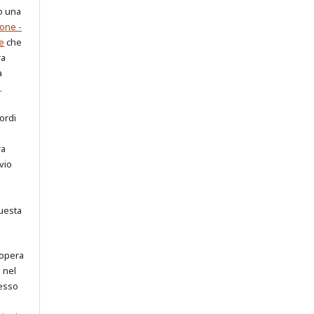
o una
one -
e
che
ra
a
.
cordi
ra
vio
uesta
 opera
o nel
cesso