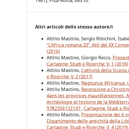
1981), Pisa-Roma, 685 ss.
Altri articoli dello stesso autore/i
Attilio Mastino, Sergio Ribichini, Isa
“L’Africa romana 20”. Atti del XX Conv
(2016)
Attilio Mastino, Giorgio Rocco,
Present
Cartagine. Studi e Ricerche: V. 1 (2016)
Attilio Mastino,
L’attività della Scuol
e Ricerche: V. 2 (2017)
Attilio Mastino,
Neptunus Africanus: 
Attilio Mastino,
Recensione a Christi
dans les provinces maurétaniennes, A
Archéologie et histoire de la Méditerr
9782356132147
,
Cartagine. Studi e Ric
Attilio Mastino,
Presentazione dei 6 n
Dipartimento delle antichità della Lib
Cartagine. Studi e Ricerche: V. 4 (2019)