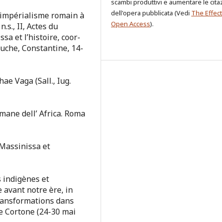
scambi produttivi e aumentare le cita
dell'opera pubblicata (Vedi
The Effect
l’impérialisme romain à
Open Access
).
.s., II, Actes du
a et l’histoire, coor-
uche, Constantine, 14-
hae Vaga (Sall., Iug.
omane dell’ Africa. Roma
Massinissa et
s indigènes et
 avant notre ère, in
transformations dans
de Cortone (24-30 mai