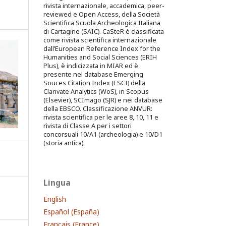
2
rivista internazionale, accademica, peer-
reviewed e Open Access, della Società
Scientifica Scuola Archeologica Italiana
di Cartagine (SAIC). CaSteR è classificata
come rivista scientifica internazionale
dall’European Reference Index for the
Humanities and Social Sciences (ERIH
Plus), è indicizzata in MIAR ed è
presente nel database Emerging
Souces Citation Index (ESCI) della
Clarivate Analytics (WoS), in Scopus
(Elsevier), SCImago (SJR) e nei database
della EBSCO. Classificazione ANVUR:
rivista scientifica per le aree 8, 10, 11 e
rivista di Classe A per i settori
concorsuali 10/A1 (archeologia) e 10/D1
(storia antica).
Lingua
English
Español (España)
Français (France)