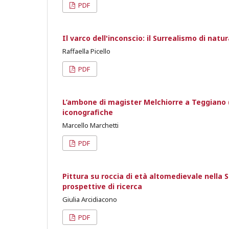
PDF
Il varco dell'inconscio: il Surrealismo di natu
Raffaella Picello
PDF
L’ambone di magister Melchiorre a Teggiano (1
iconografiche
Marcello Marchetti
PDF
Pittura su roccia di età altomedievale nella Si
prospettive di ricerca
Giulia Arcidiacono
PDF