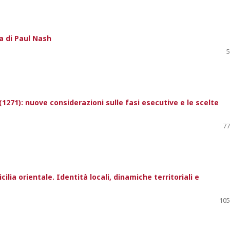
ra di Paul Nash
5
271): nuove considerazioni sulle fasi esecutive e le scelte
77
cilia orientale. Identità locali, dinamiche territoriali e
105