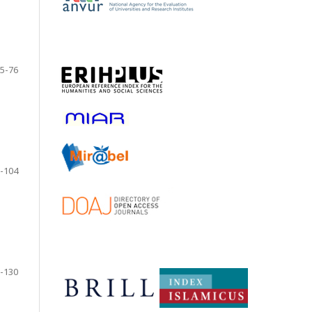
5-76
-104
-130