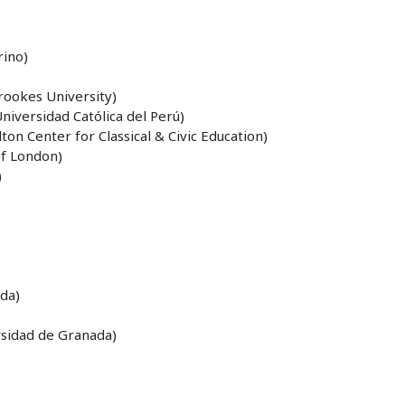
rino)
rookes University)
niversidad Católica del Perú)
ton Center for Classical & Civic Education)
of London)
)
ada)
rsidad de Granada)