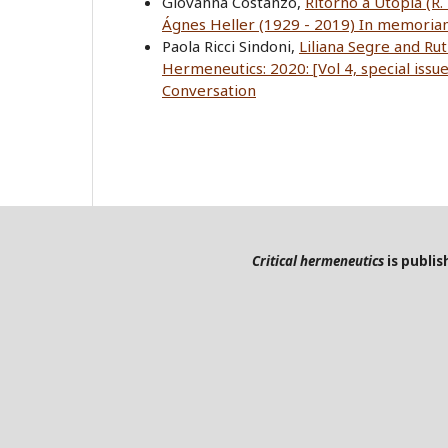
Giovanna Costanzo,
Ritorno a Utopia (R
Ágnes Heller (1929 - 2019) In memoria
Paola Ricci Sindoni,
Liliana Segre and R
Hermeneutics: 2020: [Vol 4, special iss
Conversation
Critical hermeneutics
is publi