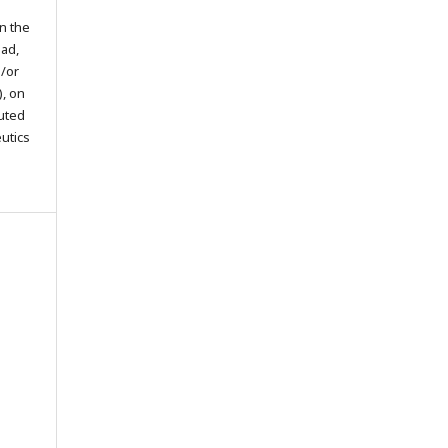
in the
oad,
d/or
), on
buted
eutics