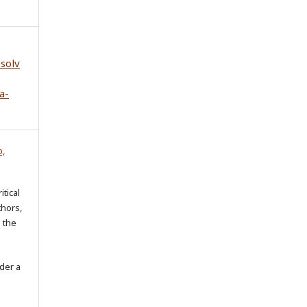
esolv
a-
o,
itical
thors,
o the
der a