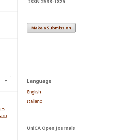
ISSN 2533-1825
Make a Submission
Language
English
Italiano
nes
iam
UniCA Open Journals