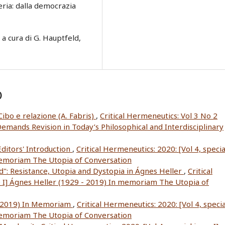
eria: dalla democrazia
. a cura di G. Hauptfeld,
)
Cibo e relazione (A. Fabris)
,
Critical Hermeneutics: Vol 3 No 2
 Demands Revision in Today’s Philosophical and Interdisciplinary
Editors' Introduction
,
Critical Hermeneutics: 2020: [Vol 4, specia
 memoriam The Utopia of Conversation
d": Resistance, Utopia and Dystopia in Ágnes Heller
,
Critical
ue I] Ágnes Heller (1929 - 2019) In memoriam The Utopia of
 -2019) In Memoriam
,
Critical Hermeneutics: 2020: [Vol 4, specia
 memoriam The Utopia of Conversation