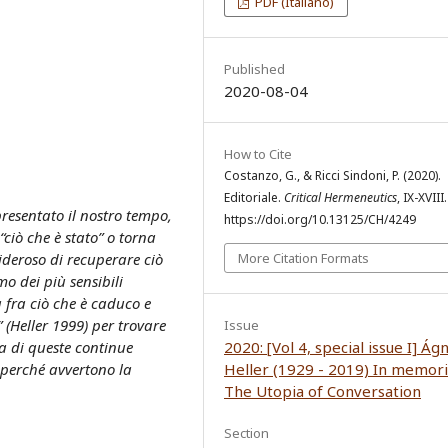
PDF (Italiano)
Published
2020-08-04
How to Cite
Costanzo, G., & Ricci Sindoni, P. (2020).
Editoriale.
Critical Hermeneutics
, IX-XVIII.
resentato il nostro tempo,
https://doi.org/10.13125/CH/4249
ciò che è stato” o torna
sideroso di recuperare ciò
More Citation Formats
o dei più sensibili
 fra ciò che è caduco e
” (Heller 1999) per trovare
Issue
za di queste continue
2020: [Vol 4, special issue I] Ág
o perché avvertono la
Heller (1929 - 2019) In memor
The Utopia of Conversation
Section