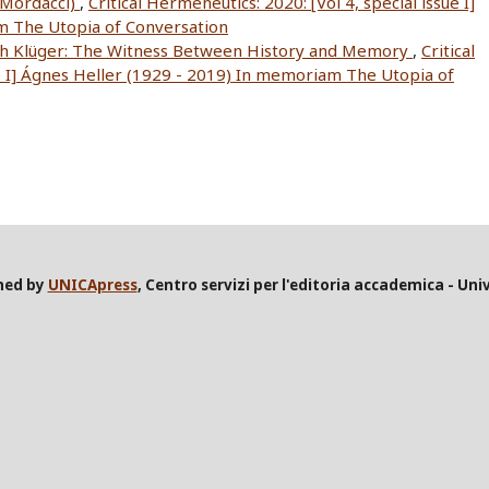
. Mordacci)
,
Critical Hermeneutics: 2020: [Vol 4, special issue I]
m The Utopia of Conversation
uth Klüger: The Witness Between History and Memory
,
Critical
ue I] Ágnes Heller (1929 - 2019) In memoriam The Utopia of
shed by
UNICApress
, Centro servizi per l'editoria accademica - Univ