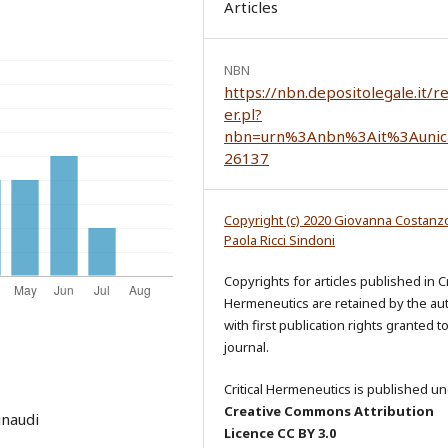
Articles
NBN
https://nbn.depositolegale.it/r
er.pl?
nbn=urn%3Anbn%3Ait%3Aunic
26137
Copyright (c) 2020 Giovanna Costanz
Paola Ricci Sindoni
Copyrights for articles published in Cr
Hermeneutics are retained by the au
with first publication rights granted t
journal.
Critical Hermeneutics is published un
Creative Commons Attribution
inaudi
Licence CC BY 3.0