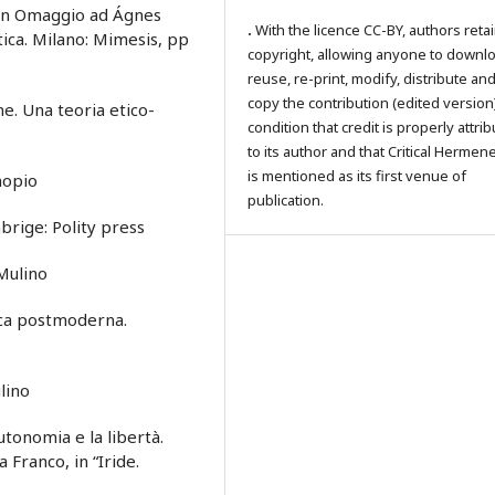
: Un Omaggio ad Ágnes
.
With the licence CC-BY, authors reta
itica. Milano: Mimesis, pp
copyright, allowing anyone to downl
reuse, re-print, modify, distribute an
copy the contribution (edited version
ne. Una teoria etico-
condition that credit is properly attri
to its author and that Critical Hermen
is mentioned as its first venue of
onopio
publication.
brige: Polity press
 Mulino
tica postmoderna.
lino
autonomia e la libertà.
a Franco, in “Iride.