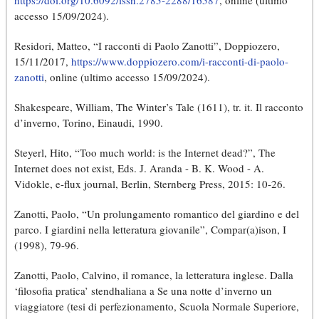
https://doi.org/10.6092/issn.2785-2288/16587
, online (ultimo
accesso 15/09/2024).
Residori, Matteo, “I racconti di Paolo Zanotti”, Doppiozero,
15/11/2017,
https://www.doppiozero.com/i-racconti-di-paolo-
zanotti
, online (ultimo accesso 15/09/2024).
Shakespeare, William, The Winter’s Tale (1611), tr. it. Il racconto
d’inverno, Torino, Einaudi, 1990.
Steyerl, Hito, “Too much world: is the Internet dead?”, The
Internet does not exist, Eds. J. Aranda - B. K. Wood - A.
Vidokle, e-flux journal, Berlin, Sternberg Press, 2015: 10-26.
Zanotti, Paolo, “Un prolungamento romantico del giardino e del
parco. I giardini nella letteratura giovanile”, Compar(a)ison, I
(1998), 79-96.
Zanotti, Paolo, Calvino, il romance, la letteratura inglese. Dalla
‘filosofia pratica’ stendhaliana a Se una notte d’inverno un
viaggiatore (tesi di perfezionamento, Scuola Normale Superiore,