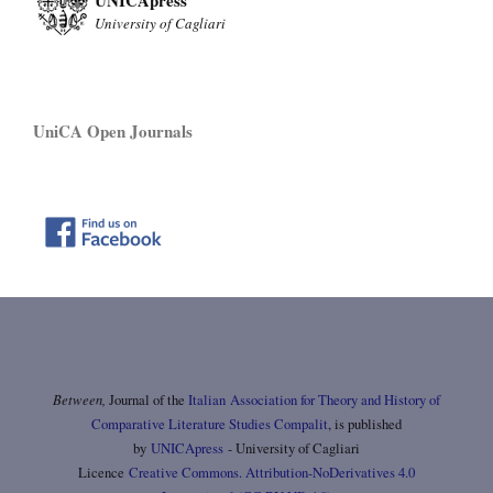
University of Cagliari
UniCA Open Journals
Between,
Journal of the
Italian Association for Theory and History of
Comparative Literature Studies Compalit
, is published
by
UNICApress
- University of Cagliari
Licence
Creative Commons. Attribution-NoDerivatives 4.0