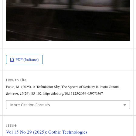
PDF (Italiano)
How to Cite
Paolo, M. (2025). A Technicolor Sky. The Spectre of Seriality in Paolo Zanotti.
Between
,
15
(29), 85-102. https://doi.org/10.13125/2039-6597/6367
More Citation Formats
Issue
Vol 15 No 29 (2025): Gothic Technologies