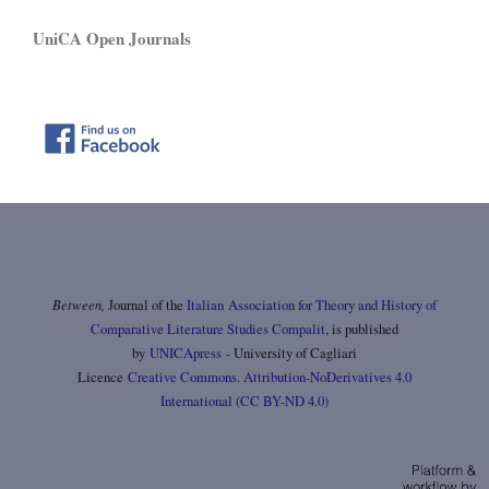
UniCA Open Journals
Between,
Journal of the
Italian Association for Theory and History of
Comparative Literature Studies Compalit
, is published
by
UNICApress
- University of Cagliari
Licence
Creative Commons. Attribution-NoDerivatives 4.0
International (CC BY-ND 4.0)