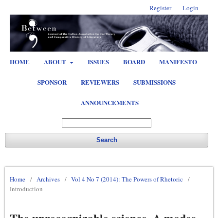
Register
Login
HOME
ABOUT
ISSUES
BOARD
MANIFESTO
SPONSOR
REVIEWERS
SUBMISSIONS
ANNOUNCEMENTS
Search
Home
/
Archives
/
Vol 4 No 7 (2014): The Powers of Rhetoric
/
Introduction
The unrecognizable science. A modes