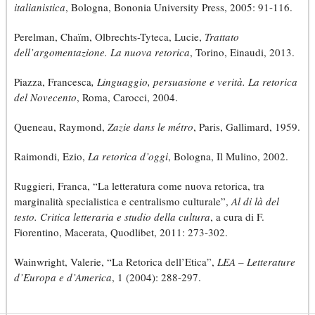
italianistica
, Bologna, Bononia University Press, 2005: 91-116.
Perelman, Chaïm, Olbrechts-Tyteca, Lucie,
Trattato
dell’argomentazione. La nuova retorica
, Torino, Einaudi, 2013.
Piazza, Francesca
, Linguaggio, persuasione e verità. La retorica
del Novecento
, Roma, Carocci, 2004.
Queneau, Raymond,
Zazie dans le métro
, Paris, Gallimard, 1959.
Raimondi, Ezio,
La retorica d’oggi
, Bologna, Il Mulino, 2002.
Ruggieri, Franca, “La letteratura come nuova retorica, tra
marginalità specialistica e centralismo culturale”,
Al di là del
testo. Critica letteraria e studio della cultura
, a cura di F.
Fiorentino, Macerata, Quodlibet, 2011: 273-302.
Wainwright, Valerie, “La Retorica dell’Etica”,
LEA – Letterature
d’Europa e d’America
, 1 (2004): 288-297.