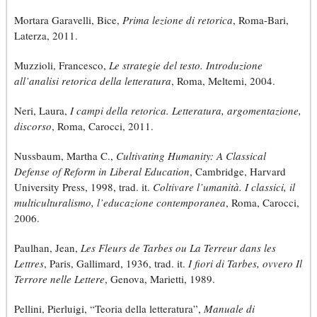
Mortara Garavelli, Bice,
Prima lezione di retorica
, Roma-Bari,
Laterza, 2011.
Muzzioli, Francesco,
Le strategie del testo. Introduzione
all’analisi retorica della letteratura
, Roma, Meltemi, 2004.
Neri, Laura,
I campi della retorica. Letteratura, argomentazione,
discorso
, Roma, Carocci, 2011.
Nussbaum, Martha C.,
Cultivating Humanity: A Classical
Defense of Reform in Liberal Education
, Cambridge, Harvard
University Press, 1998, trad. it.
Coltivare l’umanità. I classici, il
multiculturalismo, l’educazione contemporanea
, Roma, Carocci,
2006.
Paulhan, Jean,
Les Fleurs de Tarbes ou La Terreur dans les
Lettres
, Paris, Gallimard, 1936,
trad. it.
I fiori di Tarbes, ovvero Il
Terrore nelle Lettere
, Genova, Marietti, 1989.
Pellini, Pierluigi, “Teoria della letteratura”,
Manuale di