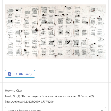
PDF (Italiano)
How to Cite
Iacoli, G. (1). The unrecognizable science. A modes viaticum.
Between
,
4
(7).
https://doi.org/10.13125/2039-6597/1206
More Citation Formats