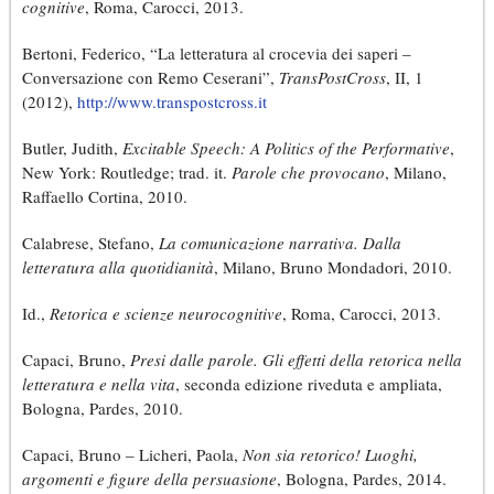
cognitive
, Roma, Carocci, 2013.
Bertoni, Federico, “La letteratura al crocevia dei saperi –
Conversazione con Remo Ceserani”,
TransPostCross
, II, 1
(2012),
http://www.transpostcross.it
Butler, Judith,
Excitable Speech: A Politics of the Performative
,
New York: Routledge; trad. it.
Parole che provocano
, Milano,
Raffaello Cortina, 2010.
Calabrese, Stefano,
La comunicazione narrativa. Dalla
letteratura alla quotidianità
, Milano, Bruno Mondadori, 2010.
Id.,
Retorica e scienze neurocognitive
, Roma, Carocci, 2013.
Capaci, Bruno,
Presi dalle parole. Gli effetti della retorica nella
letteratura e nella vita
, seconda edizione riveduta e ampliata,
Bologna, Pardes, 2010.
Capaci, Bruno – Licheri, Paola,
Non sia retorico! Luoghi,
argomenti e figure della persuasione
, Bologna, Pardes, 2014.