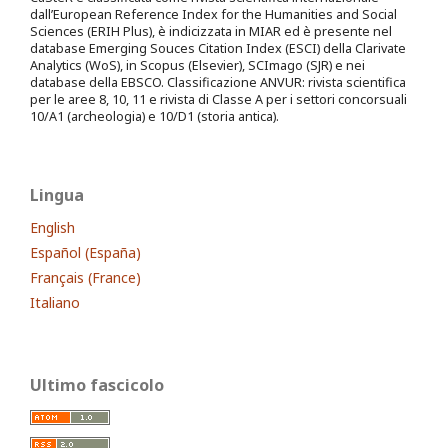
dall’European Reference Index for the Humanities and Social
Sciences (ERIH Plus), è indicizzata in MIAR ed è presente nel
database Emerging Souces Citation Index (ESCI) della Clarivate
Analytics (WoS), in Scopus (Elsevier), SCImago (SJR) e nei
database della EBSCO. Classificazione ANVUR: rivista scientifica
per le aree 8, 10, 11 e rivista di Classe A per i settori concorsuali
10/A1 (archeologia) e 10/D1 (storia antica).
Lingua
English
Español (España)
Français (France)
Italiano
Ultimo fascicolo