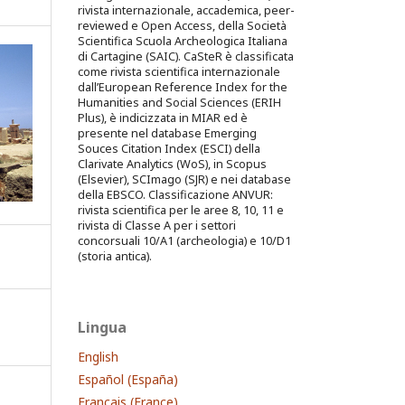
rivista internazionale, accademica, peer-
reviewed e Open Access, della Società
Scientifica Scuola Archeologica Italiana
di Cartagine (SAIC). CaSteR è classificata
come rivista scientifica internazionale
dall’European Reference Index for the
Humanities and Social Sciences (ERIH
Plus), è indicizzata in MIAR ed è
presente nel database Emerging
Souces Citation Index (ESCI) della
Clarivate Analytics (WoS), in Scopus
(Elsevier), SCImago (SJR) e nei database
della EBSCO. Classificazione ANVUR:
rivista scientifica per le aree 8, 10, 11 e
rivista di Classe A per i settori
concorsuali 10/A1 (archeologia) e 10/D1
(storia antica).
Lingua
English
Español (España)
Français (France)