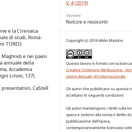
V. 4 (2019)
Sezione
Notizie e resoconti
ene e la Cirenaica
nale di studi, Roma-
Copyright (c) 2019 Attilio Mastino
ioni TORED.
el Maghreb e nei paesi
a annuale della
Questo lavoro è fornito con la licenza
Roma, Accademia
Creative Commons Attribuzione - No
gni Lincei, 137).
opere derivate 4.0 Internazionale
.
 presentation, CaSteR
Gli autori che pubblicano su questa ri
accettano le seguenti condizioni:
Gli autori mantengono i diritti sulla lo
opera e cedono alla rivista il diritto di
pubblicazione dell'opera,
contemporaneamente licenziata sott