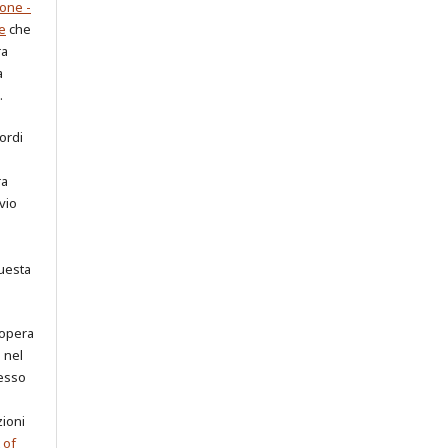
one -
e
che
ra
a
.
cordi
ra
vio
uesta
 opera
o nel
cesso
zioni
 of