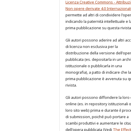
Licenza Creative Commons - Attribuzi
Non opere derivate 4.0 Internazional
permette ad altri di condividere l'ope
indicando la paternità intellettuale e l
prima pubblicazione su questa rivista
Gli autori possono aderire ad altri ac
di licenza non esclusiva per la
distribuzione della versione dell'ope
pubblicata (es. depositarla in un archi
istituzionale o pubblicarla in una
monografia), a patto di indicare che la
prima pubblicazione è avvenuta su q
rivista.
Gli autori possono diffondere la loro
online (es. in repository istituzionali 
loro sito web) prima e durante il pro
di submission, poiché può portare a
scambi produttivi e aumentare le cita
dell'opera pubblicata (Vedi
The Effect