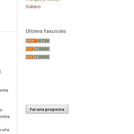
Italiano
Ultimo fascicolo
n
vista
Fai una proposta
ro
 prima
o una