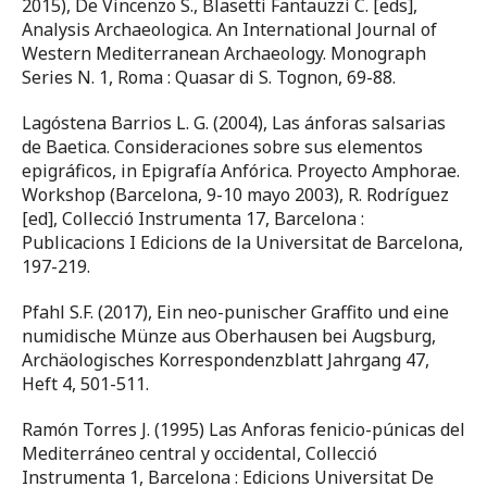
2015), De Vincenzo S., Blasetti Fantauzzi C. [eds],
Analysis Archaeologica. An International Journal of
Western Mediterranean Archaeology. Monograph
Series N. 1, Roma : Quasar di S. Tognon, 69-88.
Lagóstena Barrios L. G. (2004), Las ánforas salsarias
de Baetica. Consideraciones sobre sus elementos
epigráficos, in Epigrafía Anfórica. Proyecto Amphorae.
Workshop (Barcelona, 9-10 mayo 2003), R. Rodríguez
[ed], Collecció Instrumenta 17, Barcelona :
Publicacions I Edicions de la Universitat de Barcelona,
197-219.
Pfahl S.F. (2017), Ein neo-punischer Graffito und eine
numidische Münze aus Oberhausen bei Augsburg,
Archäologisches Korrespondenzblatt Jahrgang 47,
Heft 4, 501-511.
Ramón Torres J. (1995) Las Anforas fenicio-púnicas del
Mediterráneo central y occidental, Collecció
Instrumenta 1, Barcelona : Edicions Universitat De