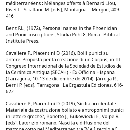
méditerranéens : Mélanges offerts à Bernard Liou,
Rivet L., Sciallano M. [eds], Montagnac : Mergoil, 409-
416.
Benz F.L., (1972), Personal names in the Phoenician
and Punic inscriptions, Studia Pohl 8, Roma : Biblical
Institute Press.
Cavaliere P., Piacentini D. (2016), Bolli punici su
anfore. Proposta per la creazione di un Corpus, in III
Congreso Internacional de la Sociedad de Estudios de
la Cerámica Antigua (SECAH) - Ex Officina Hispana
(Tarragona, 10-13 de diciembre de 2014), Járrega R.,
Berni P. [eds], Tarragona : La Ergastula Ediciones, 616-
623.
Cavaliere P., Piacentini D. (2019), Sicilia occidentale.
Materiale da costruzione bollato e antroponimi punici
in lettere greche?, Bonetto J., Bukowiecki E., Volpe R.
[eds], Laterizio romano. Nascita e diffusione del
mattone cotto nel Mediterraneo tra IV e I secolo a.C.,