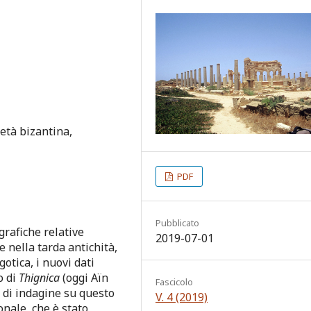
 età bizantina,
PDF
Pubblicato
grafiche relative
2019-07-01
e nella tarda antichità,
otica, i nuovi dati
o di
Thignica
(oggi Aïn
Fascicolo
 di indagine su questo
V. 4 (2019)
onale, che è stato