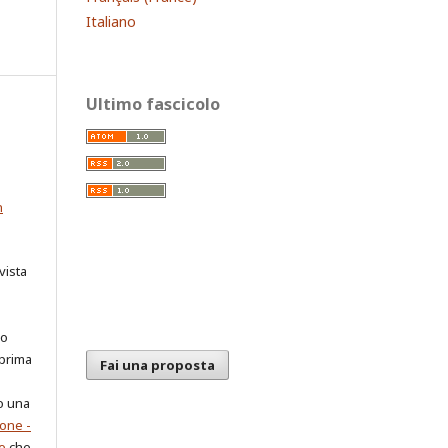
Italiano
Ultimo fascicolo
n
vista
ro
 prima
Fai una proposta
o una
one -
e
che