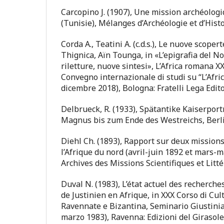
Carcopino J. (1907), Une mission archéolog
(Tunisie), Mélanges d’Archéologie et d’Histo
Corda A., Teatini A. (c.d.s.), Le nuove scoper
Thignica, Aïn Tounga, in «L’epigrafia del Nor
riletture, nuove sintesi», L’Africa romana XXI
Convegno internazionale di studi su “L’Afri
dicembre 2018), Bologna: Fratelli Lega Editori
Delbrueck, R. (1933), Spätantike Kaiserpor
Magnus bis zum Ende des Westreichs, Berli
Diehl Ch. (1893), Rapport sur deux mission
l’Afrique du nord (avril-juin 1892 et mars-
Archives des Missions Scientifiques et Litté
Duval N. (1983), L’état actuel des recherches
de Justinien en Afrique, in XXX Corso di Cult
Ravennate e Bizantina, Seminario Giustini
marzo 1983), Ravenna: Edizioni del Girasole