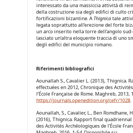
interessato da una massiccia attività di re
della costruzione sia degli edifici di culto cr
fortificazioni bizantine. A
Thignica
tale attiv
legata soprattutto all’erezione del forte biza
un arco inserito nella torre dell’angolo su
lasciato un’altra eloquente traccia di uno 
degli edifici del municipio romano.
Riferimenti bibliografici
Aounallah S., Cavalier L. (2013), Thignica. 
effectuées en 2012, Chronique des Activité
l’École Française de Rome. Maghreb, 2013, 1
https://journals.openedition.org/cefr/1028
.
Aounallah, S., Cavalier, L., Ben Romdhane, H.
(2016), Thignica. Rapport final quadrienna
des Activités Archéologiques de l’École Fra
Maghreb, 2016, 1-54. Disponibile su: