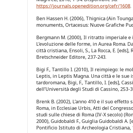
https://journals.openedition.org/cefr/1608
.
Ben Hassen H. (2006), Thignica (Aïn Tounga)
monuments, Ortacesus: Nuove Grafiche Pu
Bergmann M. (2000), Il ritratto imperiale e il
L’evoluzione delle forme, in Aurea Roma. Da
città cristiana, Ensoli, S., La Rocca, E. [eds]
Bretschneider Editore, 237-243.
Bigi F., Tantillo I. (2010), Il reimpiego: le mo
Leptis, in Leptis Magna. Una città e le sue i
tardoromana, Bigi, F., Tantillo, I. [eds], Cass
dell’Università degli Studi di Cassino, 253-3
Brenk B. (2002), L’anno 410 e il suo effetto s
Roma, in Ecclesiae Urbis, Atti del Congress
studi sulle chiese di Roma (IV-X secolo) (R
2000), Guidobaldi F., Guiglia Guidobaldi A. [e
Pontificio Istituto di Archeologia Cristiana,