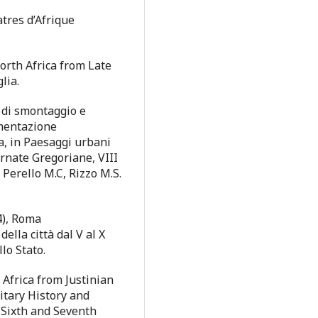
atres d’Afrique
orth Africa from Late
lia.
ri di smontaggio e
umentazione
ca, in Paesaggi urbani
ornate Gregoriane, VIII
Perello M.C, Rizzo M.S.
4), Roma
ella città dal V al X
llo Stato.
 Africa from Justinian
itary History and
 Sixth and Seventh