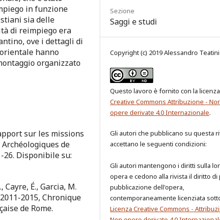
impiego in funzione
Sezione
istiani sia delle
Saggi e studi
ità di reimpiego era
ntino, ove i dettagli di
d-orientale hanno
Copyright (c) 2019 Alessandro Teatini
smontaggio organizzato
Questo lavoro è fornito con la licenza
Creative Commons Attribuzione - No
opere derivate 4.0 Internazionale
.
Rapport sur les missions
Gli autori che pubblicano su questa ri
s Archéologiques de
accettano le seguenti condizioni:
-26. Disponibile su:
Gli autori mantengono i diritti sulla lo
opera e cedono alla rivista il diritto di
, Cayre, É., Garcia, M.
pubblicazione dell'opera,
l 2011-2015, Chronique
contemporaneamente licenziata sott
nçaise de Rome.
Licenza Creative Commons - Attribuzi
Non opere derivate 4.0 Internazional