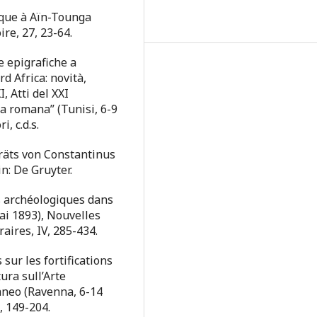
ique à Aïn-Tounga
ire, 27, 23-64.
te epigrafiche a
d Africa: novità,
, Atti del XXI
ca romana” (Tunisi, 6-9
, c.d.s.
träts von Constantinus
n: De Gruyter.
s archéologiques dans
mai 1893), Nouvelles
raires, IV, 285-434.
 sur les fortifications
ura sull’Arte
aneo (Ravenna, 6-14
, 149-204.