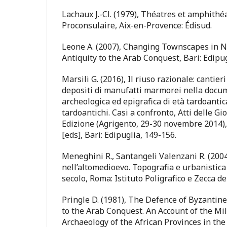
Lachaux J.-Cl. (1979), Théatres et amphithé
Proconsulaire, Aix-en-Provence: Édisud.
Leone A. (2007), Changing Townscapes in N
Antiquity to the Arab Conquest, Bari: Edipug
Marsili G. (2016), Il riuso razionale: cantie
depositi di manufatti marmorei nella doc
archeologica ed epigrafica di età tardoanti
tardoantichi. Casi a confronto, Atti delle Gi
Edizione (Agrigento, 29-30 novembre 2014), 
[eds], Bari: Edipuglia, 149-156.
Meneghini R., Santangeli Valenzani R. (200
nell’altomedioevo. Topografia e urbanistica d
secolo, Roma: Istituto Poligrafico e Zecca de
Pringle D. (1981), The Defence of Byzantine
to the Arab Conquest. An Account of the Mil
Archaeology of the African Provinces in the