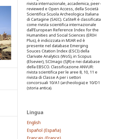
rivista internazionale, accademica, peer-
reviewed e Open Access, della Società
Scientifica Scuola Archeologica Italiana
di Cartagine (SAIC). CaSteR è classificata
come rivista scientifica internazionale
dall’European Reference Index for the
Humanities and Social Sciences (ERIH
Plus), è indicizzata in MIAR ed è
presente nel database Emerging
Souces Citation Index (ESCI) della
Clarivate Analytics (WoS), in Scopus
(Elsevier), SCImago (SJR) e nei database
della EBSCO. Classificazione ANVUR:
rivista scientifica per le aree 8, 10, 11 e
rivista di Classe A per i settori
concorsuali 10/A1 (archeologia) e 10/D1
(storia antica).
Lingua
English
Español (España)
Français (France)