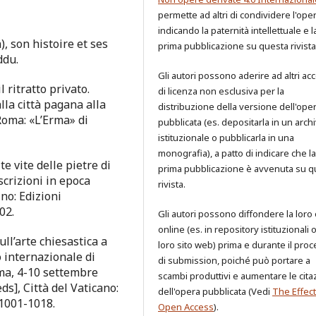
permette ad altri di condividere l'ope
indicando la paternità intellettuale e l
, son histoire et ses
prima pubblicazione su questa rivista
ddu.
Gli autori possono aderire ad altri ac
 ritratto privato.
di licenza non esclusiva per la
lla città pagana alla
distribuzione della versione dell'ope
, Roma: «L’Erma» di
pubblicata (es. depositarla in un archi
istituzionale o pubblicarla in una
monografia), a patto di indicare che la
lte vite delle pietre di
prima pubblicazione è avvenuta su q
scrizioni in epoca
rivista.
ino: Edizioni
02.
Gli autori possono diffondere la loro
online (es. in repository istituzionali 
ull’arte chiesastica a
loro sito web) prima e durante il pro
o internazionale di
di submission, poiché può portare a
oma, 4-10 settembre
scambi produttivi e aumentare le cita
ds], Città del Vaticano:
dell'opera pubblicata (Vedi
The Effect
 1001-1018.
Open Access
).