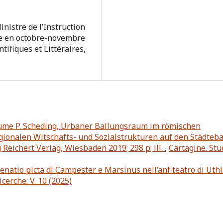
inistre de l’Instruction
ie en octobre-novembre
tifiques et Littéraires,
lume P. Scheding, Urbaner Ballungsraum im römischen
gionalen Witschafts- und Sozialstrukturen auf den Städteb
g Reichert Verlag, Wiesbaden 2019; 298 p; ill.
,
Cartagine. Stu
enatio picta di Campester e Marsinus nell’anfiteatro di Uthi
icerche: V. 10 (2025)