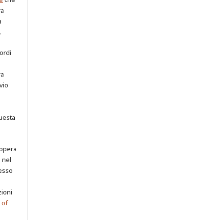
ra
a
.
cordi
ra
vio
uesta
 opera
o nel
cesso
zioni
 of