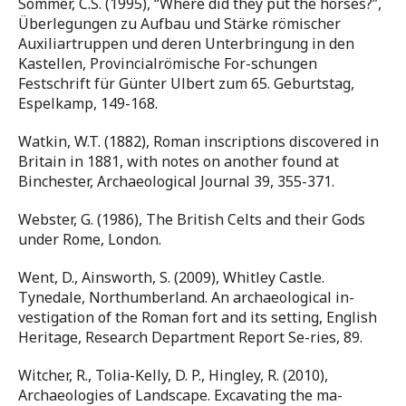
Sommer, C.S. (1995), “Where did they put the horses?”,
Überlegungen zu Aufbau und Stärke römischer
Auxiliartruppen und deren Unterbringung in den
Kastellen, Provincialrömische For-schungen
Festschrift für Günter Ulbert zum 65. Geburtstag,
Espelkamp, 149-168.
Watkin, W.T. (1882), Roman inscriptions discovered in
Britain in 1881, with notes on another found at
Binchester, Archaeological Journal 39, 355-371.
Webster, G. (1986), The British Celts and their Gods
under Rome, London.
Went, D., Ainsworth, S. (2009), Whitley Castle.
Tynedale, Northumberland. An archaeological in-
vestigation of the Roman fort and its setting, English
Heritage, Research Department Report Se-ries, 89.
Witcher, R., Tolia-Kelly, D. P., Hingley, R. (2010),
Archaeologies of Landscape. Excavating the ma-