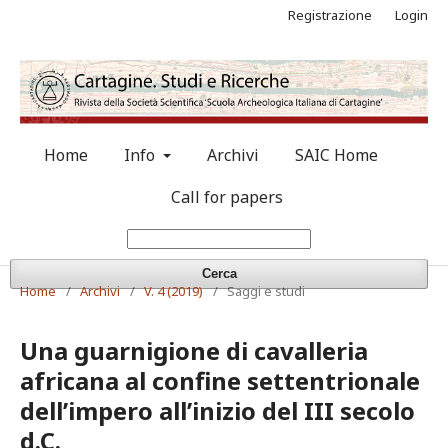
Registrazione
Login
Home
Info
Archivi
SAIC Home
Call for papers
Cerca
Home
/
Archivi
/
V. 4 (2019)
/
Saggi e studi
Una guarnigione di cavalleria
africana al confine settentrionale
dell’impero all’inizio del III secolo
d.C.