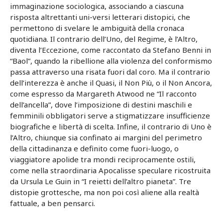
immaginazione sociologica, associando a ciascuna
risposta altrettanti uni-versi letterari distopici, che
permettono di svelare le ambiguità della cronaca
quotidiana. Il contrario dell’Uno, del Regime, è l’Altro,
diventa l’Eccezione, come raccontato da Stefano Benni in
“Baol”, quando la ribellione alla violenza del conformismo
passa attraverso una risata fuori dal coro. Ma il contrario
dell’interezza è anche il Quasi, il Non Più, o il Non Ancora,
come espresso da Margareth Atwood ne “Il racconto
dell’ancella”, dove l’imposizione di destini maschili e
femminili obbligatori serve a stigmatizzare insufficienze
biografiche e libertà di scelta. Infine, il contrario di Uno è
l’Altro, chiunque sia confinato ai margini del perimetro
della cittadinanza e definito come fuori-luogo, o
viaggiatore apolide tra mondi reciprocamente ostili,
come nella straordinaria Apocalisse speculare ricostruita
da Ursula Le Guin in “I reietti dell’altro pianeta”. Tre
distopie grottesche, ma non poi così aliene alla realtà
fattuale, a ben pensarci.