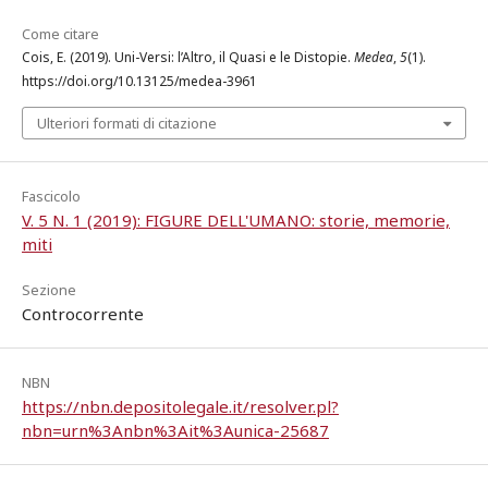
Come citare
Cois, E. (2019). Uni-Versi: l’Altro, il Quasi e le Distopie.
Medea
,
5
(1).
https://doi.org/10.13125/medea-3961
Ulteriori formati di citazione
Fascicolo
V. 5 N. 1 (2019): FIGURE DELL'UMANO: storie, memorie,
miti
Sezione
Controcorrente
NBN
https://nbn.depositolegale.it/resolver.pl?
nbn=urn%3Anbn%3Ait%3Aunica-25687