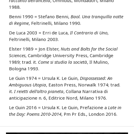
racconto dell’ancella
, Omnibus, Mondadori, Milano
1988.
Benni 1990 = Stefano Benni,
Baol. Una tranquilla notte
di Regime
, Feltrinelli, Milano 1990.
De Luca 2003 = Erri de Luca,
Il Contrario di Uno
,
Feltrinelli, Milano 2003.
Elster 1989 = Jon Elster,
Nuts and Bolts for the Social
Sciences
, Cambridge University Press, Cambridge
1989; trad. it.
Come si studia la società
, Il Mulino,
Bologna 1993.
Le Guin 1974 = Ursula K. Le Guin,
Dispossessed: An
Ambiguous Utopia
, Easton Press, Norwalk 1974; trad.
it.
I reietti dell'altro pianeta
, Collana Narrativa di
anticipazione n. 6, Editrice Nord, Milano 1976.
Le Guin 2016 = Ursula K. Le Guin, Prefazione a
Late in
the Day: Poems 2010-2014
, Pm Pr Eds., London 2016.