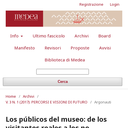
Registrazione
Login
Info
Ultimo fascicolo
Archivi
Board
Manifesto
Revisori
Proposte
Avvisi
Biblioteca di Medea
Cerca
Home
/
Archivi
/
V. 3 N. 1 (2017): PERCORSI E VISIONI DI FUTURO
/
Argonauti
Los públicos del museo: de los
visitantes reales a los no