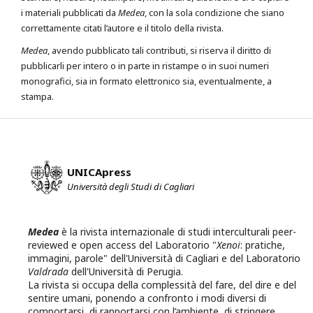
i materiali pubblicati da
Medea
, con la sola condizione che siano
correttamente citati l’autore e il titolo della rivista.
Medea
, avendo pubblicato tali contributi, si riserva il diritto di
pubblicarli per intero o in parte in ristampe o in suoi numeri
monografici, sia in formato elettronico sia, eventualmente, a
stampa.
UNICApress
Università degli Studi di Cagliari
Medea
è la rivista internazionale di studi interculturali peer-
reviewed e open access del Laboratorio "
Xenoi
: pratiche,
immagini, parole" dell'Università di Cagliari e del Laboratorio
Valdrada
dell'Università di Perugia.
La rivista si occupa della complessità del fare, del dire e del
sentire umani, ponendo a confronto i modi diversi di
comportarsi, di rapportarsi con l’ambiente, di stringere