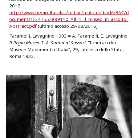
2012,
http://www.beniculturali.it/mibac/multimedia/MiBAC/d
ocuments/1347552899110_All_4_Il_museo_in_ascolto_
Abstract.pdf
(último acceso 29/08/2016).
Taramelli, Lavagnino 1993 = A. Taramelli, E. Lavagnino,
Il Regio Museo G. A. Sanna di Sassari
, “Itinerari dei
Musei e Monumenti d’Italia”, 29, Libreria dello Stato,
Roma 1933.