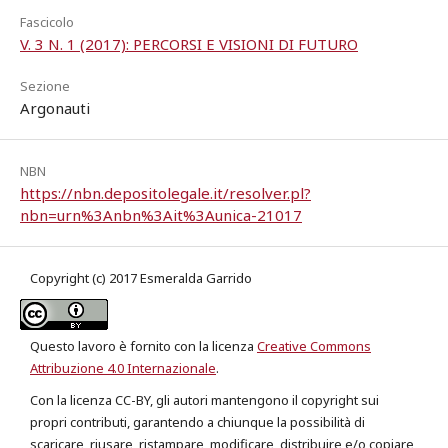
Fascicolo
V. 3 N. 1 (2017): PERCORSI E VISIONI DI FUTURO
Sezione
Argonauti
NBN
https://nbn.depositolegale.it/resolver.pl?
nbn=urn%3Anbn%3Ait%3Aunica-21017
Copyright (c) 2017 Esmeralda Garrido
Questo lavoro è fornito con la licenza
Creative Commons
Attribuzione 4.0 Internazionale
.
Con la licenza CC-BY, gli autori mantengono il copyright sui
propri contributi, garantendo a chiunque la possibilità di
scaricare, riusare, ristampare, modificare, distribuire e/o copiare