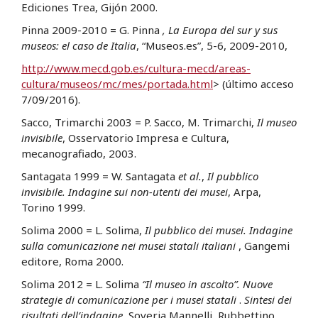
Ediciones Trea, Gijón 2000.
Pinna 2009-2010 = G. Pinna
, La Europa del sur y sus
museos: el caso de Italia
, “Museos.es”, 5-6, 2009-2010,
http://www.mecd.gob.es/cultura-mecd/areas-
cultura/museos/mc/mes/portada.html
> (último acceso
7/09/2016).
Sacco, Trimarchi 2003 = P. Sacco, M. Trimarchi,
Il museo
invisibile
, Osservatorio Impresa e Cultura,
mecanografiado, 2003.
Santagata 1999 = W. Santagata
et al.
,
Il pubblico
invisibile. Indagine sui non-utenti dei musei
, Arpa,
Torino 1999.
Solima 2000 = L. Solima,
Il pubblico dei musei. Indagine
sulla comunicazione nei musei statali italiani
, Gangemi
editore, Roma 2000.
Solima 2012 = L. Solima
“Il museo in ascolto”. Nuove
strategie di comunicazione per i musei statali
.
Sintesi dei
risultati dell’indagine,
Soveria Mannelli, Rubbettino