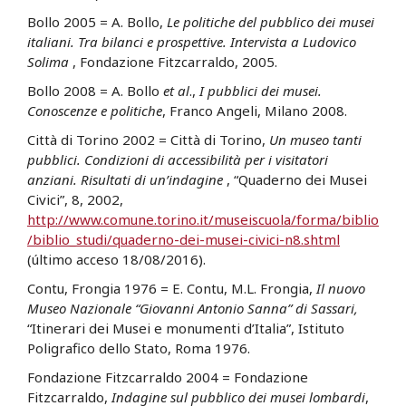
Bollo 2005 = A. Bollo,
Le politiche del pubblico dei musei
italiani. Tra bilanci e prospettive. Intervista a Ludovico
Solima
, Fondazione Fitzcarraldo, 2005.
Bollo 2008 = A. Bollo
et al
.,
I pubblici dei musei.
Conoscenze e politiche
, Franco Angeli, Milano 2008.
Città di Torino 2002 = Città di Torino,
Un museo tanti
pubblici. Condizioni di accessibilità per i visitatori
anziani. Risultati di un’indagine
, “Quaderno dei Musei
Civici”, 8, 2002,
http://www.comune.torino.it/museiscuola/forma/biblio
/biblio_studi/quaderno-dei-musei-civici-n8.shtml
(último acceso 18/08/2016).
Contu, Frongia 1976 = E. Contu, M.L. Frongia,
Il nuovo
Museo Nazionale “Giovanni Antonio Sanna” di Sassari,
“Itinerari dei Musei e monumenti d’Italia”, Istituto
Poligrafico dello Stato, Roma 1976.
Fondazione Fitzcarraldo 2004 = Fondazione
Fitzcarraldo,
Indagine sul pubblico dei musei lombardi
,