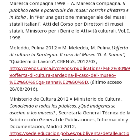
Maresca Compagna 1998 = A. Maresca Compagna
, Il
pubblico reale e potenziale dei musei: ricerche all’estero e
in Italia
, in “Per una gestione manageriale dei musei
statali italiani”, Atti del Corso per Direttori di musei
statali, Ministero per i Beni e le Attività culturali, Vol. I,
1998.
Meleddu, Pulina 2012 = M. Meleddu, M. Pulina,
L’offerta
di cultura in Sardegna. Il caso del Museo “G. A. Sanna”
,
“Quaderni di Lavoro”, CRENoS, 2012/03,
http://crenos.unica.it/crenos/publications/l%E2%80%9
9offerta-di-cultura-sardegna-il-caso-del-museo-
%E2%80%9Cga-sanna%E2%80%9D
, (último acceso
28/08/2016).
Ministerio de Cultura 2012 = Ministerio de Cultura
,
Conociendo a todos los públicos. ¿Qué imágenes se
asocian a los museos?
, Secretaría General Técnica de la
Subdirección General de Publicaciones, Información y
Documentación, Madrid 2012,
https://sede.educacion.gob.es/publiventa/detalle.actio
n?cod=14315C
(último acceso 29/08/2016).