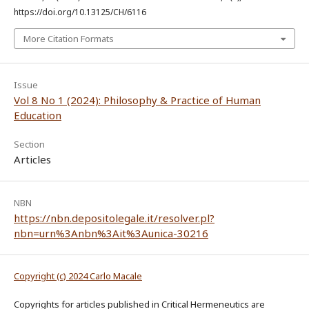
https://doi.org/10.13125/CH/6116
More Citation Formats
Issue
Vol 8 No 1 (2024): Philosophy & Practice of Human
Education
Section
Articles
NBN
https://nbn.depositolegale.it/resolver.pl?
nbn=urn%3Anbn%3Ait%3Aunica-30216
Copyright (c) 2024 Carlo Macale
Copyrights for articles published in Critical Hermeneutics are