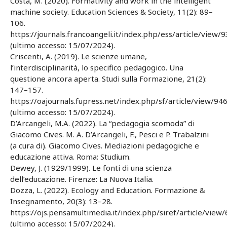
Costa, M. (2020). Formativity and work in the intelligent
machine society. Education Sciences & Society, 11(2): 89–
106.
https://journals.francoangeli.it/index.php/ess/article/view/
(ultimo accesso: 15/07/2024).
Criscenti, A. (2019). Le scienze umane,
l’interdisciplinarità, lo specifico pedagogico. Una
questione ancora aperta. Studi sulla Formazione, 21(2):
147–157.
https://oajournals.fupress.net/index.php/sf/article/view/9
(ultimo accesso: 15/07/2024).
D’Arcangeli, M.A. (2022). La “pedagogia scomoda” di
Giacomo Cives. M. A. D’Arcangeli, F., Pesci e P. Trabalzini
(a cura di). Giacomo Cives. Mediazioni pedagogiche e
educazione attiva. Roma: Studium.
Dewey, J. (1929/1999). Le fonti di una scienza
dell’educazione. Firenze: La Nuova Italia.
Dozza, L. (2022). Ecology and Education. Formazione &
Insegnamento, 20(3): 13–28.
https://ojs.pensamultimedia.it/index.php/siref/article/vie
(ultimo accesso: 15/07/2024).