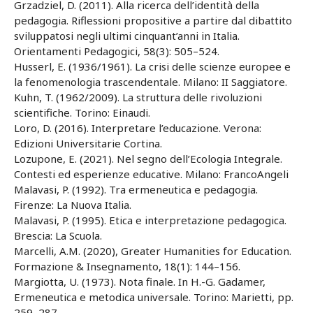
Grzadziel, D. (2011). Alla ricerca dell’identità della
pedagogia. Riflessioni propositive a partire dal dibattito
sviluppatosi negli ultimi cinquant’anni in Italia.
Orientamenti Pedagogici, 58(3): 505–524.
Husserl, E. (1936/1961). La crisi delle scienze europee e
la fenomenologia trascendentale. Milano: II Saggiatore.
Kuhn, T. (1962/2009). La struttura delle rivoluzioni
scientifiche. Torino: Einaudi.
Loro, D. (2016). Interpretare l’educazione. Verona:
Edizioni Universitarie Cortina.
Lozupone, E. (2021). Nel segno dell’Ecologia Integrale.
Contesti ed esperienze educative. Milano: FrancoAngeli
Malavasi, P. (1992). Tra ermeneutica e pedagogia.
Firenze: La Nuova Italia.
Malavasi, P. (1995). Etica e interpretazione pedagogica.
Brescia: La Scuola.
Marcelli, A.M. (2020), Greater Humanities for Education.
Formazione & Insegnamento, 18(1): 144–156.
Margiotta, U. (1973). Nota finale. In H.-G. Gadamer,
Ermeneutica e metodica universale. Torino: Marietti, pp.
259–287.