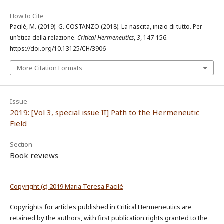
How to Cite
Pacilé, M. (2019). G. COSTANZO (2018). La nascita, inizio di tutto. Per
un’etica della relazione.
Critical Hermeneutics
,
3
, 147-156.
https://doi.org/10.13125/CH/3906
More Citation Formats
Issue
2019: [Vol 3, special issue II] Path to the Hermeneutic
Field
Section
Book reviews
Copyright (c) 2019 Maria Teresa Pacilé
Copyrights for articles published in Critical Hermeneutics are
retained by the authors, with first publication rights granted to the