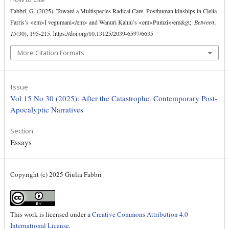
Fabbri, G. (2025). Toward a Multispecies Radical Care. Posthuman kinships in Clelia
Farris’s <em>I vegumani</em> and Wanuri Kahiu’s <em>Pumzi</em&gt;.
Between
,
15
(30), 195-215. https://doi.org/10.13125/2039-6597/6635
More Citation Formats
Issue
Vol 15 No 30 (2025): After the Catastrophe. Contemporary Post-
Apocalyptic Narratives
Section
Essays
Copyright (c) 2025 Giulia Fabbri
This work is licensed under a
Creative Commons Attribution 4.0
International License
.