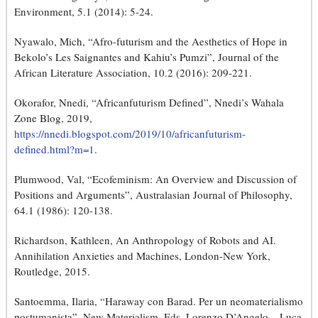
Environment, 5.1 (2014): 5-24.
Nyawalo, Mich, “Afro-futurism and the Aesthetics of Hope in
Bekolo’s Les Saignantes and Kahiu’s Pumzi”, Journal of the
African Literature Association, 10.2 (2016): 209-221.
Okorafor, Nnedi, “Africanfuturism Defined”, Nnedi’s Wahala
Zone Blog, 2019,
https://nnedi.blogspot.com/2019/10/africanfuturism-
defined.html?m=1
.
Plumwood, Val, “Ecofeminism: An Overview and Discussion of
Positions and Arguments”, Australasian Journal of Philosophy,
64.1 (1986): 120-138.
Richardson, Kathleen, An Anthropology of Robots and AI.
Annihilation Anxieties and Machines, London-New York,
Routledge, 2015.
Santoemma, Ilaria, “Haraway con Barad. Per un neomaterialismo
postumanista”, New Materialism, Eds. Lorenzo D’Angelo – Luca