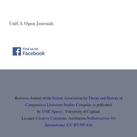
UniCA Open Journals
Between,
Journal of the
Italian Association for Theory and History of
Comparative Literature Studies Compalit
, is published
by
UNICApress
- University of Cagliari
Licence
Creative Commons. Attribution-NoDerivatives 4.0
International (CC BY-ND 4.0)