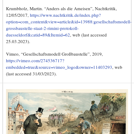
Krumbholz, Martin. “Anders als die Ameisen”, Nachtkritik,
12/05/2017,
https://www.nachtkritik.de/index.php?
option=com_content&view=article&id=13988:gesellschaftsmodell-
grossbaustelle-staat-2-rimini-protokoll-
duesseldorf&catid=89&Itemid=62
, web (last accessed
25.03.2023).
Vimeo, “Gesellschaftsmodell Großbaustelle”, 2019,
https://vimeo.com/274536717?
embedded=true&source=vimeo_logo&owner=11403293
, web
(last accessed 31/03/2023).