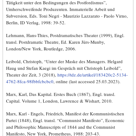
Tätigkeit unter den Bedingungen des Postfordismus”,
Umherschweifende Produzenten. Immaterielle Arbeit und
Subversion, Eds. Toni Negri - Maurizio Lazzarato - Paolo Virno,
Berlin, ID Verlag, 1998: 39-52.
Lehmann, Hans-Thies, Postdramatisches Theater (1999), Engl.
transl. Postdramatic Theatre, Ed. Karen Jürs-Munby,
London/New York, Routledge, 2006.
Leibold, Christoph, “Unter der Maske des Managers. Helgard
Haug und Stefan Kaegi im Gespräch mit Christoph Leibold”,
Theater der Zeit, 3 (2018),
https://tdz.de/artikel/183420c2-5134-
4762-8fca-98fbbfcbcbc0
, online (last accessed 25.03.2023).
Marx, Karl, Das Kapital. Erstes Buch (1867), Engl. transl.
Capital. Volume 1, London, Lawrence & Wishart, 2010.
Marx, Karl - Engels, Friedrich, Manifest der Kommunistischen
Partei (1848), Engl. transl. “Communist Manifesto”, Economic
and Philosophic Manuscripts of 1844 and the Communist
Manifesto, New York, Prometheus, 1988: 203-43.