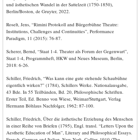
und ästhetischen Wandel in der Sattelzeit (1750-1850),
Berlin/Boston, de Gruyter, 2022.
Roselt, Jens, “Rimini Protokoll and Bürgerbühne Theatre:
Institutions, Challenges and Continuities”, Performance
Paradigm, 11 (2015): 76-87.
Scherer, Bernd, “Staat 1-4. Theater als Forum der Gegenwart”,
Staat 1-4, Programmheft, HKW und Neues Museum, Berlin,
2018: 6-26.
Schiller, Friedrich, “Was kann eine gute stehende Schaubühne
eigentlich wirken?” (1784), Schillers Werke. Nationalausgabe,
43 Bde. In 55 Teilbänden, Bd. 20, Philosophische Schriften.
Erster Teil, Ed. Benno von Wiese, Weimar/Stuttgart, Verlag
Hermann Böhlaus Nachfolger, 1962: 87-100.
Schiller, Friedrich, Über die ästhetische Erziehung des Menschen
in einer Reihe von Briefen (1795), Engl. transl. “Letters Upon the
Aesthetic Education of Man”, Literary and Philosophical Essays.
French, German and Italian, New York, Collier, 1910 (The