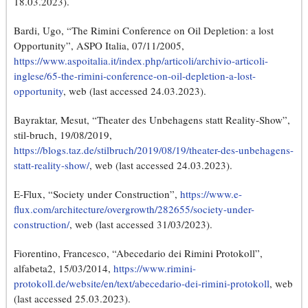
18.03.2023).
Bardi, Ugo, “The Rimini Conference on Oil Depletion: a lost
Opportunity”, ASPO Italia, 07/11/2005,
https://www.aspoitalia.it/index.php/articoli/archivio-articoli-
inglese/65-the-rimini-conference-on-oil-depletion-a-lost-
opportunity
, web (last accessed 24.03.2023).
Bayraktar, Mesut, “Theater des Unbehagens statt Reality-Show”,
stil-bruch, 19/08/2019,
https://blogs.taz.de/stilbruch/2019/08/19/theater-des-unbehagens-
statt-reality-show/
, web (last accessed 24.03.2023).
E-Flux, “Society under Construction”,
https://www.e-
flux.com/architecture/overgrowth/282655/society-under-
construction/
, web (last accessed 31/03/2023).
Fiorentino, Francesco, “Abecedario dei Rimini Protokoll”,
alfabeta2, 15/03/2014,
https://www.rimini-
protokoll.de/website/en/text/abecedario-dei-rimini-protokoll
, web
(last accessed 25.03.2023).