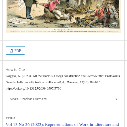
PDF
How to Cite
Goggio, A. (2023). All the world’s a mega construction site: <em>Rimini Protokoll’s
Gesellschaftsmodell Großbaustelle</em&gt;.
Between
,
13
(26), 89-107.
https://doi.org/10.13125/2039-6597/5730
More Citation Formats
Issue
Vol 13 No 26 (2023): Representations of Work in Literature and