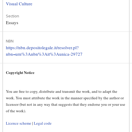
Visual Culture
Section
Essays
NBN
https://nbn.depositolegale.it/resolver.pl?
nbn=urn%3Anbn%3Ait%3Aunica-29727
Copyright Notice
You are free to copy, distribute and transmit the work, and to adapt the
work. You must attribute the work in the manner specified by the author or
licensor (but not in any way that suggests that they endorse you or your use
of the work).
Licence scheme
|
Legal code