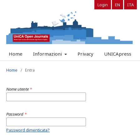
Login
EN
ITA
Home
Informazioni
Privacy
UNICApress
Home
/
Entra
Nome utente
*
Password
*
Password dimenticata?