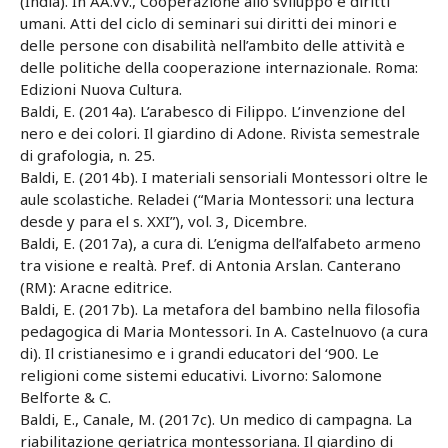
(India). In AA.VV., Cooperazione allo sviluppo e diritti
umani. Atti del ciclo di seminari sui diritti dei minori e
delle persone con disabilità nell’ambito delle attività e
delle politiche della cooperazione internazionale. Roma:
Edizioni Nuova Cultura.
Baldi, E. (2014a). L’arabesco di Filippo. L’invenzione del
nero e dei colori. Il giardino di Adone. Rivista semestrale
di grafologia, n. 25.
Baldi, E. (2014b). I materiali sensoriali Montessori oltre le
aule scolastiche. Reladei (“Maria Montessori: una lectura
desde y para el s. XXI”), vol. 3, Dicembre.
Baldi, E. (2017a), a cura di. L’enigma dell’alfabeto armeno
tra visione e realtà. Pref. di Antonia Arslan. Canterano
(RM): Aracne editrice.
Baldi, E. (2017b). La metafora del bambino nella filosofia
pedagogica di Maria Montessori. In A. Castelnuovo (a cura
di). Il cristianesimo e i grandi educatori del ‘900. Le
religioni come sistemi educativi. Livorno: Salomone
Belforte & C.
Baldi, E., Canale, M. (2017c). Un medico di campagna. La
riabilitazione geriatrica montessoriana. Il giardino di