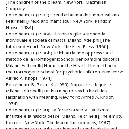
[The children of the dream. New York: Macmillan
Company].
Bettelheim, B. (1983). Freud e l’anima dell’uomo. Milano:
Feltrinelli [Freud and man’s soul. New York: Random
House, 1984].
Bettelheim, B. (1988a). Il cuore vigile. Autonomia
individuale e società di massa. Milano. Adelphi [The
Informed Heart. New York: The Free Press, 1960].
Bettelheim, B. (1988b). Psichiatria non oppressiva. Il
metodo della Horthogenic School per bambini psicotici.
Milano: Feltrinelli [Home for the Heart. The method of
the Horthogenic School for psychotic children. New York:
Alfred A. Knopf, 1974].
Bettelheim, B., Zelan. K. (1989). Imparare a leggere.
Milano: Feltrinelli [On learning to read. The child’s
fascination with meaning. New York: Alfred A. Knopf,
1974]
Bettelheim, B. (1990), La fortezza vuota. L’autismo
infantile e la nascita del sé. Milano. Feltrinelli [The empty
fortress. New York: The Macmillan company, 1967].
Bettelheim, B. (1990b), La Vienna di Freud e altri saggi.