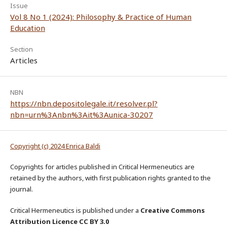
Issue
Vol 8 No 1 (2024): Philosophy & Practice of Human
Education
Section
Articles
NBN
https://nbn.depositolegale.it/resolver.pl?
nbn=urn%3Anbn%3Ait%3Aunica-30207
Copyright (c) 2024 Enrica Baldi
Copyrights for articles published in Critical Hermeneutics are
retained by the authors, with first publication rights granted to the
journal.
Critical Hermeneutics is published under a
Creative Commons
Attribution Licence CC BY 3.0