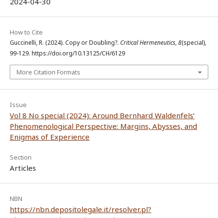
2024-04-30
How to Cite
Guccinelli, R. (2024). Copy or Doubling?.
Critical Hermeneutics
,
8
(special),
99-129. https://doi.org/10.13125/CH/6129
More Citation Formats
Issue
Vol 8 No special (2024): Around Bernhard Waldenfels’
Phenomenological Perspective: Margins, Abysses, and
Enigmas of Experience
Section
Articles
NBN
https://nbn.depositolegale.it/resolver.pl?