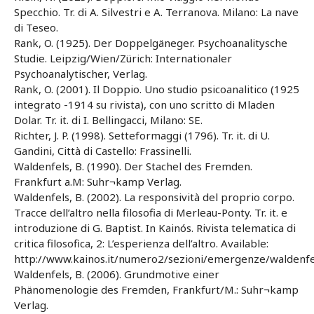
Specchio. Tr. di A. Silvestri e A. Terranova. Milano: La nave
di Teseo.
Rank, O. (1925). Der Doppelgäneger. Psychoanalitysche
Studie. Leipzig/Wien/Zürich: Internationaler
Psychoanalytischer, Verlag.
Rank, O. (2001). Il Doppio. Uno studio psicoanalitico (1925
integrato -1914 su rivista), con uno scritto di Mladen
Dolar. Tr. it. di I. Bellingacci, Milano: SE.
Richter, J. P. (1998). Setteformaggi (1796). Tr. it. di U.
Gandini, Città di Castello: Frassinelli.
Waldenfels, B. (1990). Der Stachel des Fremden.
Frankfurt a.M: Suhr¬kamp Verlag.
Waldenfels, B. (2002). La responsività del proprio corpo.
Tracce dell’altro nella filosofia di Merleau-Ponty. Tr. it. e
introduzione di G. Baptist. In Kainós. Rivista telematica di
critica filosofica, 2: L’esperienza dell’altro. Available:
http://www.kainos.it/numero2/sezioni/emergenze/waldenfe
Waldenfels, B. (2006). Grundmotive einer
Phänomenologie des Fremden, Frankfurt/M.: Suhr¬kamp
Verlag.