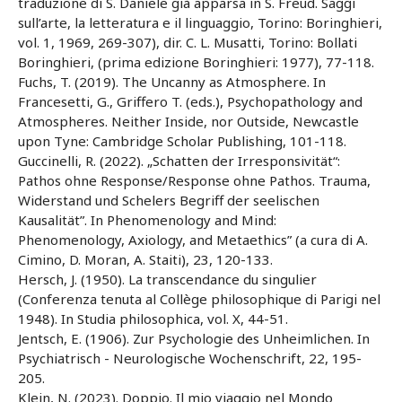
traduzione di S. Daniele già apparsa in S. Freud. Saggi
sull’arte, la letteratura e il linguaggio, Torino: Boringhieri,
vol. 1, 1969, 269-307), dir. C. L. Musatti, Torino: Bollati
Boringhieri, (prima edizione Boringhieri: 1977), 77-118.
Fuchs, T. (2019). The Uncanny as Atmosphere. In
Francesetti, G., Griffero T. (eds.), Psychopathology and
Atmospheres. Neither Inside, nor Outside, Newcastle
upon Tyne: Cambridge Scholar Publishing, 101-118.
Guccinelli, R. (2022). „Schatten der Irresponsivität“:
Pathos ohne Response/Response ohne Pathos. Trauma,
Widerstand und Schelers Begriff der seelischen
Kausalität”. In Phenomenology and Mind:
Phenomenology, Axiology, and Metaethics” (a cura di A.
Cimino, D. Moran, A. Staiti), 23, 120-133.
Hersch, J. (1950). La transcendance du singulier
(Conferenza tenuta al Collège philosophique di Parigi nel
1948). In Studia philosophica, vol. X, 44-51.
Jentsch, E. (1906). Zur Psychologie des Unheimlichen. In
Psychiatrisch - Neurologische Wochenschrift, 22, 195-
205.
Klein, N. (2023). Doppio. Il mio viaggio nel Mondo