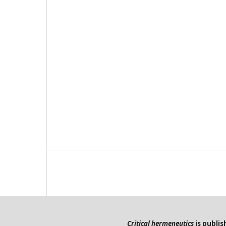
Critical hermeneutics
is publi