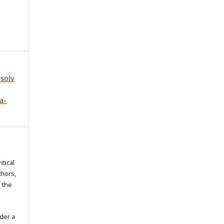
esolv
a-
itical
thors,
o the
der a