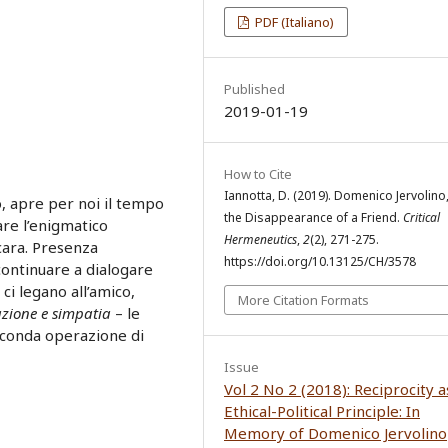
PDF (Italiano)
Published
2019-01-19
How to Cite
Iannotta, D. (2019). Domenico Jervolino
, apre per noi il tempo
the Disappearance of a Friend.
Critical
are l’enigmatico
Hermeneutics
,
2
(2), 271-275.
cara. Presenza
https://doi.org/10.13125/CH/3578
 continuare a dialogare
 ci legano all’amico,
More Citation Formats
zione e simpatia
– le
econda operazione di
Issue
Vol 2 No 2 (2018): Reciprocity a
Ethical-Political Principle: In
Memory of Domenico Jervolino