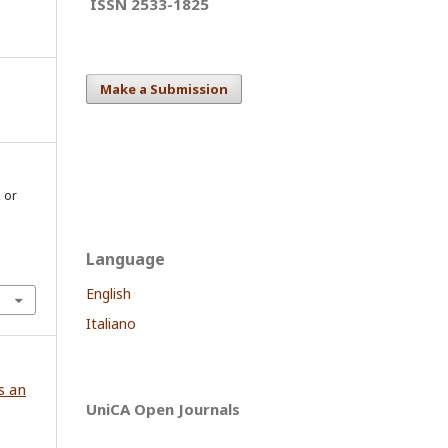
ISSN 2533-1825
Make a Submission
, or
Language
English
Italiano
s an
UniCA Open Journals