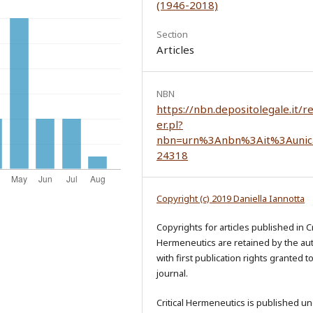
(1946-2018)
Section
Articles
NBN
https://nbn.depositolegale.it/r
er.pl?
nbn=urn%3Anbn%3Ait%3Aunic
24318
Copyright (c) 2019 Daniella Iannotta
Copyrights for articles published in Cr
Hermeneutics are retained by the au
with first publication rights granted t
journal.
Critical Hermeneutics is published un