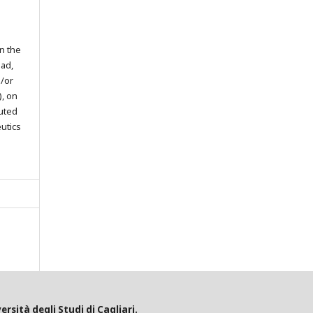
in the
oad,
d/or
), on
buted
eutics
ersità degli Studi di Cagliari.