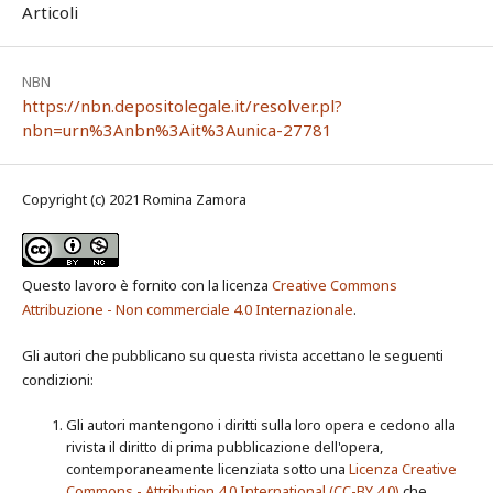
Articoli
NBN
https://nbn.depositolegale.it/resolver.pl?
nbn=urn%3Anbn%3Ait%3Aunica-27781
Copyright (c) 2021 Romina Zamora
Questo lavoro è fornito con la licenza
Creative Commons
Attribuzione - Non commerciale 4.0 Internazionale
.
Gli autori che pubblicano su questa rivista accettano le seguenti
condizioni:
Gli autori mantengono i diritti sulla loro opera e cedono alla
rivista il diritto di prima pubblicazione dell'opera,
contemporaneamente licenziata sotto una
Licenza Creative
Commons - Attribution 4.0 International (CC-BY 4.0)
che