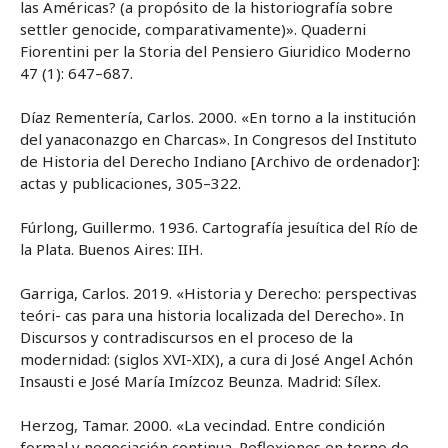
las Américas? (a propósito de la historiografía sobre
settler genocide, comparativamente)». Quaderni
Fiorentini per la Storia del Pensiero Giuridico Moderno
47 (1): 647–687.
Díaz Rementería, Carlos. 2000. «En torno a la institución
del yanaconazgo en Charcas». In Congresos del Instituto
de Historia del Derecho Indiano [Archivo de ordenador]:
actas y publicaciones, 305–322.
Fúrlong, Guillermo. 1936. Cartografía jesuítica del Río de
la Plata. Buenos Aires: IIH.
Garriga, Carlos. 2019. «Historia y Derecho: perspectivas
teóri- cas para una historia localizada del Derecho». In
Discursos y contradiscursos en el proceso de la
modernidad: (siglos XVI-XIX), a cura di José Angel Achón
Insausti e José María Imízcoz Beunza. Madrid: Sílex.
Herzog, Tamar. 2000. «La vecindad. Entre condición
formal y negociación continua. Reflexiones en torno de