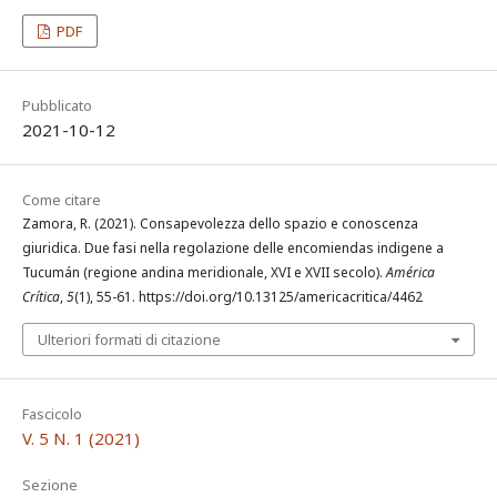
PDF
Pubblicato
2021-10-12
Come citare
Zamora, R. (2021). Consapevolezza dello spazio e conoscenza
giuridica. Due fasi nella regolazione delle encomiendas indigene a
Tucumán (regione andina meridionale, XVI e XVII secolo).
América
Crítica
,
5
(1), 55-61. https://doi.org/10.13125/americacritica/4462
Ulteriori formati di citazione
Fascicolo
V. 5 N. 1 (2021)
Sezione