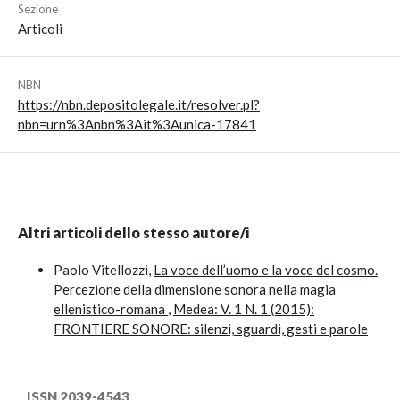
Sezione
Articoli
NBN
https://nbn.depositolegale.it/resolver.pl?
nbn=urn%3Anbn%3Ait%3Aunica-17841
Altri articoli dello stesso autore/i
Paolo Vitellozzi,
La voce dell’uomo e la voce del cosmo.
Percezione della dimensione sonora nella magia
ellenistico-romana
,
Medea: V. 1 N. 1 (2015):
FRONTIERE SONORE: silenzi, sguardi, gesti e parole
ISSN 2039-4543