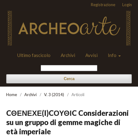
Registrazione
Login
Ultimo fascicolo
Archivi
Avvisi
Info
Cerca
Home
/
Archivi
/
V. 3 (2014)
/
Articoli
CΘΕΝΕΧΕ(I)CΟΥΘΙC Considerazioni
su un gruppo di gemme magiche di
età imperiale