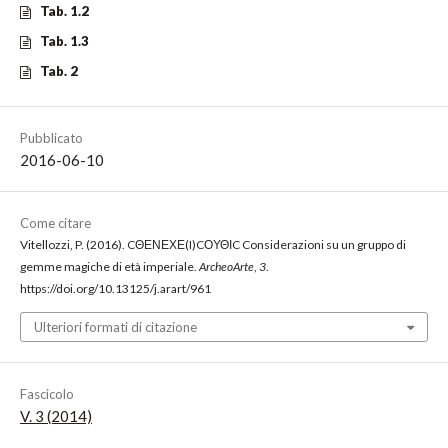
Tab. 1.2
Tab. 1.3
Tab. 2
Pubblicato
2016-06-10
Come citare
Vitellozzi, P. (2016). CΘΕΝΕΧΕ(I)CΟΥΘΙC Considerazioni su un gruppo di
gemme magiche di età imperiale.
ArcheoArte
,
3
.
https://doi.org/10.13125/j.arart/961
Ulteriori formati di citazione
Fascicolo
V. 3 (2014)