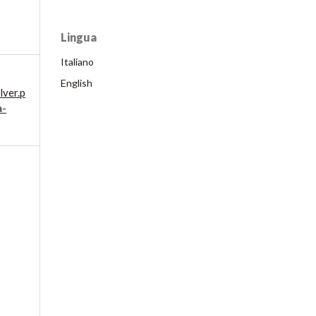
Lingua
Italiano
English
lver.p
a-