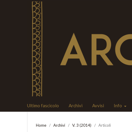
Ultimo fascicolo
Archivi
Avvisi
Info
Home
/
Archivi
/
V. 3 (2014)
/
Articoli