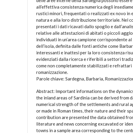
delle aree interne della Sardegna possono essere r
all’effettiva consistenza numerica degli insediam
rustici minori, frequentati o realizzati ex novo in
natura e alla loro distribuzione territoriale. Nel
presentati i dati ricavati dallo spoglio e dall’anali
relative alle attestazioni di abitati o piccoli aggl
individuati in un’area campione corrispondente al
dell’isola, definita dalle fonti antiche come Barba
interessanti e inattesi per la loro consistenza risu
evidenziati dalla ricerca e riferibili a settori tra
come non completamente stabilizzati e refrattari 
romanizzazione.
Parole chiave: Sardegna, Barbaria, Romanizzazion
Abstract: Important informations on the dynamic
the inland areas of Sardinia can be derived from d
numerical strength of the settlements and rural 
or made in Roman times, their nature and their spat
contribution are presented the data obtained fro
literature and news concerning excavated or ident
towns in a sample area corresponding to the centr