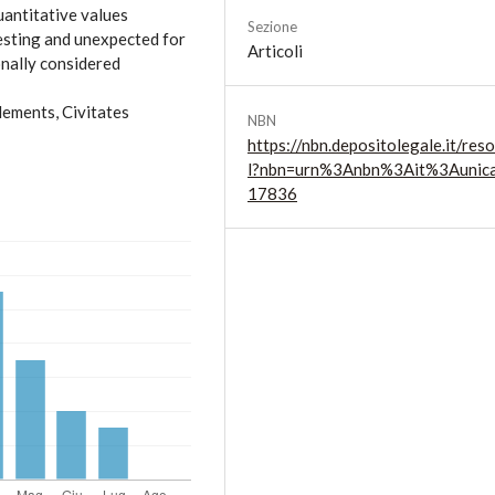
uantitative values
Sezione
resting and unexpected for
Articoli
onally considered
lements, Civitates
NBN
https://nbn.depositolegale.it/reso
l?nbn=urn%3Anbn%3Ait%3Aunic
17836