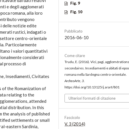
icavate dai dati relativi
Fig. 9
enti e degli agglomerati
Fig. 10
 epoca romana, alla loro
 contributo vengono
si delle notizie edite
Pubblicato
omerati rustici, indagati o
2016-06-10
 settore centro-orientale
ria. Particolarmente
ltano i valori quantitativi
Come citare
dizionalmente considerati
Trudu, E. (2016). Vici, pagi, agglomération
al processo di
secondaires. Insediamenti e abitati di epo
romana nella Sardegna centro-orientale.
e, Insediamenti, Civitates
ArcheoArte
,
3
.
https://doi.org/10.13125/j.arart/801
s of the Romanization of
ata relating to the
Ulteriori formati di citazione
agglomerations, attended
ial distribution. In this
m the analysis of published
Fascicolo
ified settlements or small
V. 3 (2014)
al-eastern Sardinia,