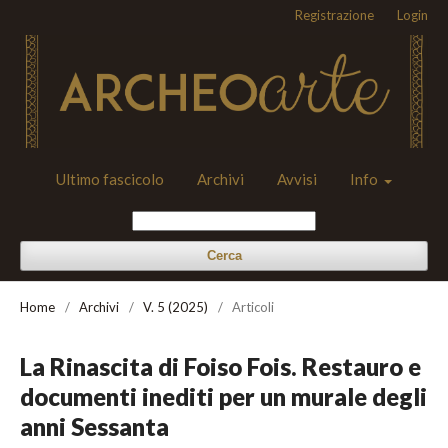
Registrazione
Login
Ultimo fascicolo
Archivi
Avvisi
Info
Cerca
Home
/
Archivi
/
V. 5 (2025)
/
Articoli
La Rinascita di Foiso Fois. Restauro e
documenti inediti per un murale degli
anni Sessanta