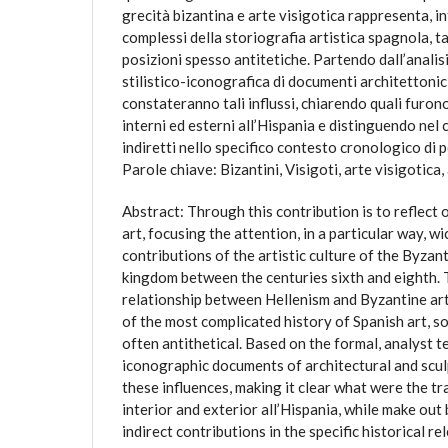
grecità bizantina e arte visigotica rappresenta, in
complessi della storiografia artistica spagnola, t
posizioni spesso antitetiche. Partendo dall’analis
stilistico-iconografica di documenti architettonici
constateranno tali influssi, chiarendo quali furono
interni ed esterni all’Hispania e distinguendo nel
indiretti nello specifico contesto cronologico di 
Parole chiave: Bizantini, Visigoti, arte visigotica
Abstract: Through this contribution is to reflect 
art, focusing the attention, in a particular way, w
contributions of the artistic culture of the Byzant
kingdom between the centuries sixth and eighth. 
relationship between Hellenism and Byzantine art V
of the most complicated history of Spanish art, s
often antithetical. Based on the formal, analyst te
iconographic documents of architectural and sculp
these influences, making it clear what were the tr
interior and exterior all’Hispania, while make out
indirect contributions in the specific historical r