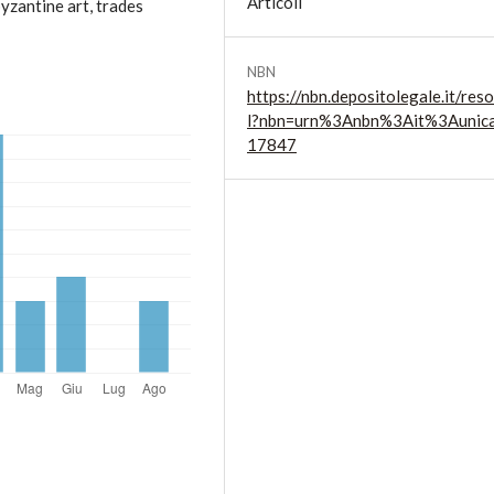
Articoli
yzantine art, trades
NBN
https://nbn.depositolegale.it/reso
l?nbn=urn%3Anbn%3Ait%3Aunic
17847