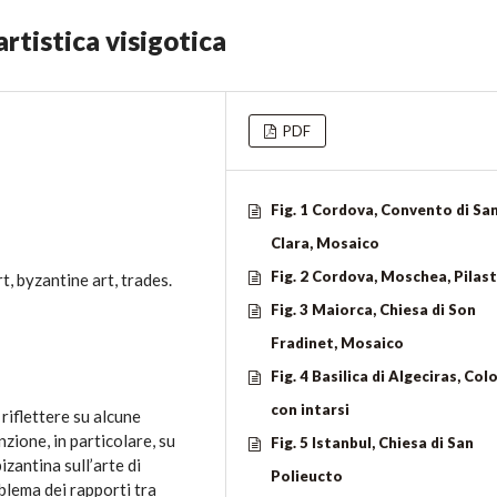
artistica visigotica
PDF
Fig. 1 Cordova, Convento di Sa
Clara, Mosaico
Fig. 2 Cordova, Moschea, Pilas
t, byzantine art, trades.
Fig. 3 Maiorca, Chiesa di Son
Fradinet, Mosaico
Fig. 4 Basilica di Algeciras, Co
con intarsi
riflettere su alcune
nzione, in particolare, su
Fig. 5 Istanbul, Chiesa di San
bizantina sull’arte di
Polieucto
oblema dei rapporti tra