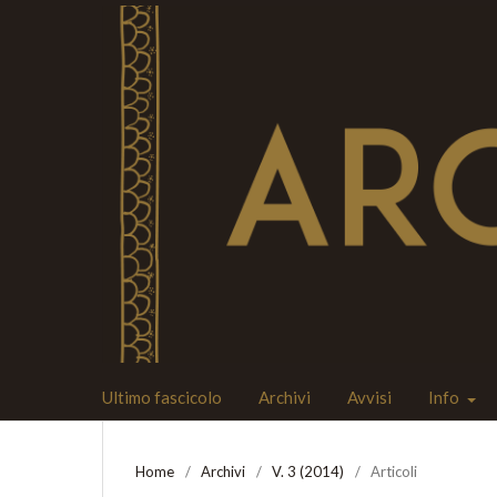
Ultimo fascicolo
Archivi
Avvisi
Info
Home
/
Archivi
/
V. 3 (2014)
/
Articoli