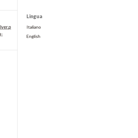
Lingua
lver.p
Italiano
a-
English