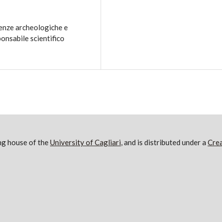
cienze archeologiche e
ponsabile scientifico
ng house of the
University of Cagliari
, and is distributed under a
Crea