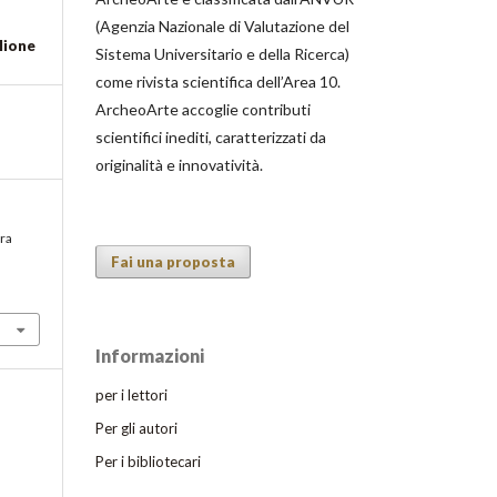
(Agenzia Nazionale di Valutazione del
lione
Sistema Universitario e della Ricerca)
come rivista scientifica dell’Area 10.
ArcheoArte accoglie contributi
scientifici inediti, caratterizzati da
originalità e innovatività.
ura
Fai una proposta
Informazioni
per i lettori
Per gli autori
Per i bibliotecari