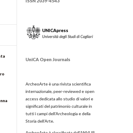
ISSN 2039-4543
UNICApress
Università degli Studi di Cagliari
nta
UniCA Open Journals
tro
ArcheoArte è una rivista scientifica
internazionale, peer-reviewed e open
access dedicata allo studio di valori e
lonna
significati del patrimonio culturale in
tutti i campi dell’Archeologia e della
Storia dell’Arte.
ArcheoArte è classificata dall’ANVUR