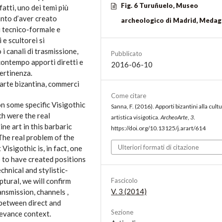
Fig. 6 Turuñuelo, Museo
fatti, uno dei temi più
anto d’aver creato
archeologico di Madrid, Medag
i tecnico-formale e
 e scultorei si
 i canali di trasmissione,
Pubblicato
 contempo apporti diretti e
2016-06-10
pertinenza.
, arte bizantina, commerci
Come citare
on some specific Visigothic
Sanna, F. (2016). Apporti bizantini alla cult
ich were the real
artistica visigotica.
ArcheoArte
,
3
.
ine art in this barbaric
https://doi.org/10.13125/j.arart/614
The real problem of the
Ulteriori formati di citazione
isigothic is, in fact, one
o to have created positions
chnical and stylistic-
tural, we will confirm
Fascicolo
V. 3 (2014)
ansmission, channels ,
 between direct and
Sezione
elevance context.