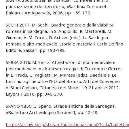
SANNA 2006: B. Sanna, I santuari come elementi di
punicizzazione del territorio, «Sardinia Corsica et
Baleares Antiquae» IV, 2006, pp. 159-172.
SECHI 2017: M. Sechi, Quadro generale della viabilità
romana in Sardegna, in S. Angiolillo, R. Martorelli, M.
Giuman, A. M. Corda, D. Artizzu (eds.), La Sardegna
romana e alto-medievale. Storia e materiali. Carlo Delfino
Editore, Sassari, pp. 193-198.
SERRA 2016: M. Serra, Attestazioni di età medievale e
postmedievale in alcuni siti nuragici di Trexenta e Gerrei,
in E. Trudu, G. Paglietti, M. Muresu (eds.), Daedaleia. Le
torri nuragiche oltre l’Età del Bronzo. Atti del Convegno
di Studi Cagliari, Cittadella dei Musei, 19-21 aprile 2012,
Layers 1 2016, pp. 346-370.
SPANO 1856: G. Spano, Strade antiche della Sardegna,
«Bullettino Archeologico Sardo» II, pp. 42-48.
https://archive.org/stream/bullettinoarcheo07sala/bullettin