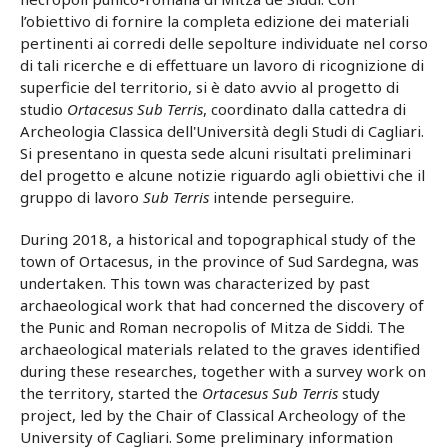
l’obiettivo di fornire la completa edizione dei materiali
pertinenti ai corredi delle sepolture individuate nel corso
di tali ricerche e di effettuare un lavoro di ricognizione di
superficie del territorio, si è dato avvio al progetto di
studio
Ortacesus Sub Terris
, coordinato dalla cattedra di
Archeologia Classica dell'Università degli Studi di Cagliari.
Si presentano in questa sede alcuni risultati preliminari
del progetto e alcune notizie riguardo agli obiettivi che il
gruppo di lavoro
Sub Terris
intende perseguire.
During 2018, a historical and topographical study of the
town of Ortacesus, in the province of Sud Sardegna, was
undertaken. This town was characterized by past
archaeological work that had concerned the discovery of
the Punic and Roman necropolis of Mitza de Siddi. The
archaeological materials related to the graves identified
during these researches, together with a survey work on
the territory, started the
Ortacesus Sub Terris
study
project, led by the Chair of Classical Archeology of the
University of Cagliari. Some preliminary information