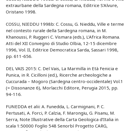
extraurbane della Sardegna romana, Editrice S’Alvure,
Oristano 1998.
COSSU, NIEDDU 1998b: C. Cossu, G. Nieddu, Ville e terme
nel contesto rurale della Sardegna romana, in M.
Khanoussi, P. Ruggeri C. Vismara (eds.), L’Africa Romana.
Atti del XII Convegno di Studio Olbia, 12-15 dicembre
1996, Vol. II, Editrice Democratica Sarda, Sassari 1998,
pp. 611-656.
DEL VAIS 2015: C. Del Vais, La Marmilla in Età Fenicia e
Punica, in R. Cicilloni (ed.), Ricerche archeologiche a
Cuccurada – Mogoro (Sardegna centro-occidentale) Vol.1
(= Dissonanze 6), Morlacchi Editore, Perugia 2015, pp.
94-116.
FUNEDDA et alii: A. Funedda, L. Carmignani, P. C.
Pertusati, A. Forci, P. Calzia, F. Marongiu, G. Pisanu, M.
Serra, Note Illustrative della Carta Geologica d’Italia in
scala 1:50000 Foglio 548 Senorbì Progetto CARG,