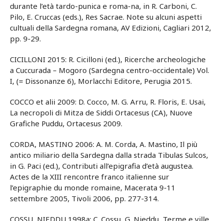
durante l’età tardo-punica e roma-na, in R. Carboni, C.
Pilo, E. Cruccas (eds.), Res Sacrae. Note su alcuni aspetti
cultuali della Sardegna romana, AV Edizioni, Cagliari 2012,
pp. 9-29.
CICILLONI 2015: R. Cicilloni (ed.), Ricerche archeologiche
a Cuccurada – Mogoro (Sardegna centro-occidentale) Vol.
I, (= Dissonanze 6), Morlacchi Editore, Perugia 2015.
COCCO et alii 2009: D. Cocco, M. G. Arru, R. Floris, E. Usai,
La necropoli di Mitza de Siddi Ortacesus (CA), Nuove
Grafiche Puddu, Ortacesus 2009.
CORDA, MASTINO 2006: A. M. Corda, A. Mastino, Il più
antico miliario della Sardegna dalla strada Tibulas Sulcos,
in G. Paci (ed.), Contributi all’epigrafia d’età augustea.
Actes de la XIII rencontre franco italienne sur
l’epigraphie du monde romaine, Macerata 9-11
settembre 2005, Tivoli 2006, pp. 277-314.
COSSU, NIEDDU 1998a: C. Cossu, G. Nieddu, Terme e ville