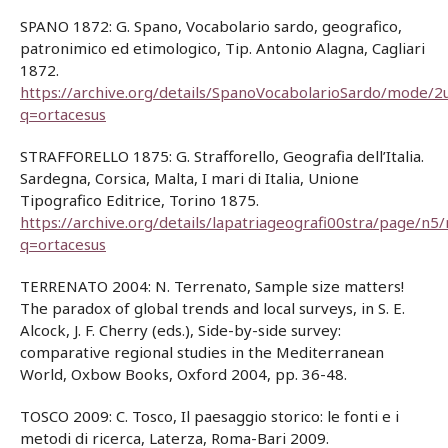
SPANO 1872: G. Spano, Vocabolario sardo, geografico,
patronimico ed etimologico, Tip. Antonio Alagna, Cagliari
1872.
https://archive.org/details/SpanoVocabolarioSardo/mode/2
q=ortacesus
STRAFFORELLO 1875: G. Strafforello, Geografia dell’Italia.
Sardegna, Corsica, Malta, I mari di Italia, Unione
Tipografico Editrice, Torino 1875.
https://archive.org/details/lapatriageografi00stra/page/n
q=ortacesus
TERRENATO 2004: N. Terrenato, Sample size matters!
The paradox of global trends and local surveys, in S. E.
Alcock, J. F. Cherry (eds.), Side-by-side survey:
comparative regional studies in the Mediterranean
World, Oxbow Books, Oxford 2004, pp. 36-48.
TOSCO 2009: C. Tosco, Il paesaggio storico: le fonti e i
metodi di ricerca, Laterza, Roma-Bari 2009.