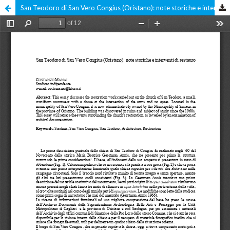
San Teodoro di San Vero Congius (Oristano): note storiche e interventi di restauro