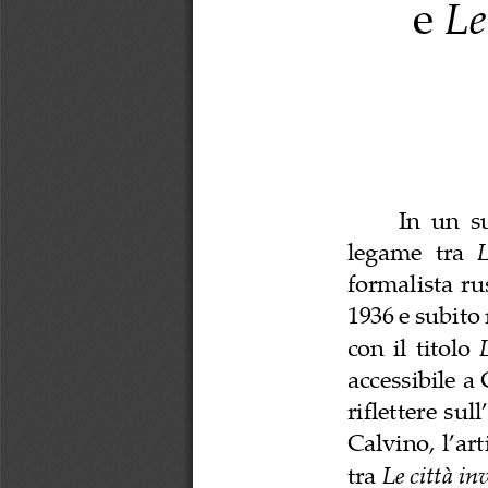
e 
Le
In  un  s
legame 
tra 
formalista ru
1936 e subito 
con  il  titolo 
accessibile a
riflettere sul
Calvino, l’ar
tra 
Le città inv