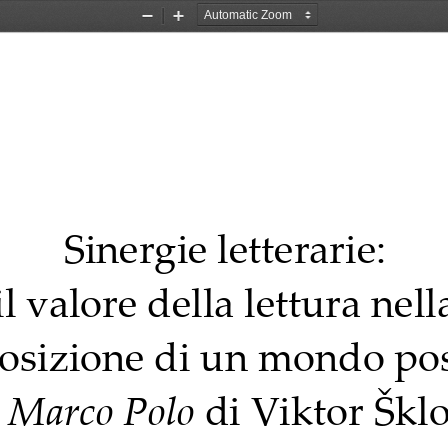
Zoom
Zoom
Out
In
Sinergie letterarie:
il valore della lettura nell
sizione di un mondo poss
 
Marco Polo
di Viktor Šklo