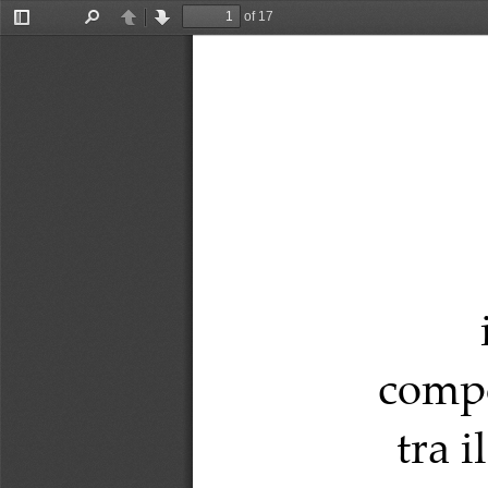
of 17
Toggle
Find
Previous
Next
Sidebar
compo
tra 
il