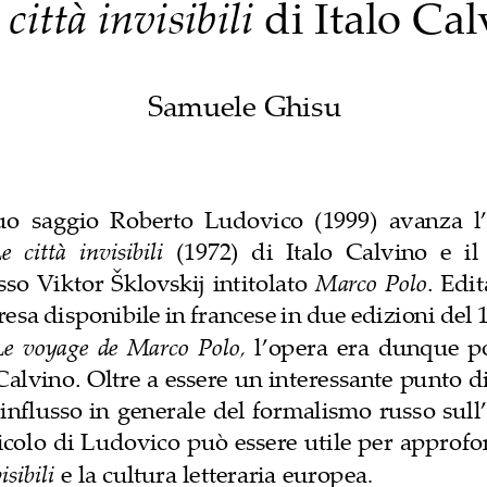
 città invisibili
di Italo Ca
Samuele Ghisu
uo  saggio  Roberto  Ludovico  (1999)  avanza  l’
L
e
c
ittà  invisibili 
(1972)
di  Italo  Calvino 
e
il
sso Viktor Šklovskij intitolato 
Marco  Polo
. Edit
res
a
disponibile in francese in due edizioni del 1
Le  voyage  de  Marco  Polo, 
l’opera era dunque p
 Calvino. Oltre a essere un interessante punto d
l’influsso in generale del formalismo russo sull’
ticolo di Ludovico può essere utile per approfon
isibili 
e
la cultura letteraria europea
. 