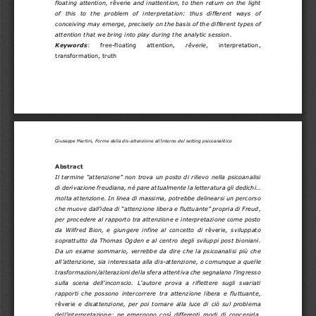
floating attention, 
rêverie
and inattention, to then return 
on
the light 
of  this 
to
the  problem  of  interpretation:  thus  different  ways  of 
conceiving 
may
emerge, precisely on the basis of the di
fferent types of 
attention that we bring into play during the analytic session.
Keywords
: 
free
-
floating   attention, 
rêverie
,   interpretation, 
transformation, truth
Giuseppe Martini
, 
Forme della dis
-
attenzione all’interno del setting psicoanalit
i
co
Abstract
Il termine “attenzione” non trova un posto di rilievo nella psicoanalisi 
di 
derivazione freudiana, né pare attualmente la letteratura gli dedichi...
molta attenzione. In linea di massima, potrebbe delinearsi un percorso 
che muove dall’idea di “attenzione libera e fluttuante” propria di Freud, 
per procedere al rapporto tra attenzione e interpretazione come posto 
da  Wilfred  Bion,  e  giungere  infine  al  con
cetto  di 
rêverie
,  sviluppato 
soprattutto da Thomas Ogden e al centro degli sviluppi post bioniani. 
Da un esame sommario, verrebbe da dire che la psicoanalisi  più che 
all’attenzione, sia
interessata alla dis
-
attenzione, o comunque a quelle 
trasformazioni
/
alterazioni della sfera attentiva che segnalano l’ingresso 
sulla  scena  dell’inconscio.  L’autore  prova  a  riflettere  sugli  svariati 
rapporti  che  possono  intercorrere  tra  attenzione  libera  e  fluttuante, 
rêverie
e  disattenzione,  per  poi  tornare  alla  luce  di  ciò  sul  problema 
dell’interpretazione:  ne  emergono  così  differenti  modi  di  concepirla, 