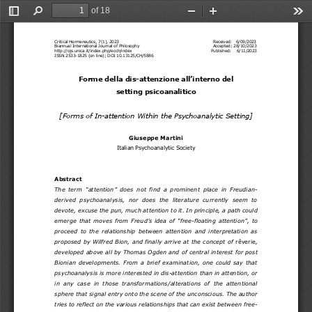
of 18
Toggle
Find
Zoom
Zoom
Too
Sidebar
Out
In
Critical Hermeneutics, 
7
(
1
), 
20
2
3
Received: 
6
/0
9
/202
3
Biannual International Journal of Philosophy                                                       Accepted: 
28
/
10
/202
3
http://ojs.unica.it/index.php/ecch/index                                                         
Published: 
6
/
11
/202
3
ISSN 2533
-
1825 (on line); 
DOI
10.13125/CH/5886
Forme della dis
-
attenzione all’interno del 
setting psicoanalitico
[
Forms of In
-
attention Within the Psychoanalytic Setting
]
Giuseppe Martini
Italian Psychoanalytic Society
Abstract
The  term 
“
attention
”
does  not  find  a  prominent  place  in  Freudian
-
derived  psychoanalysis,  nor  does  the  literature  currently  seem  to 
devote
, excuse the pun, 
much attention to it. In principle, a path could 
emerge  that  moves  from  Freud
’
s  idea  of 
“
free
-
floating  attention
”
,  to 
proceed  to  the  relationship  between  attention  and  interpretation  as 
proposed by Wilfred Bion, and finally arrive at the concept of 
r
ê
verie
, 
developed above all by Thomas Ogden and 
of
centr
al interest
for
post 
Bionian  developments.  From  a 
brief
examination,  one  could  say  that 
psychoanalysis is more interested in dis
-
attention than in attention, or 
in  any  case  in  those  transformations/alterations  of  the  attentional 
sphere that signal entry onto the scene of the unconscious. The author 
tries to re
flect on the various relationships that can exist between free
-