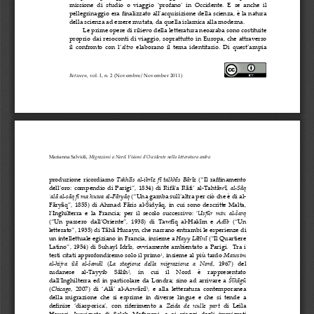
mi
s
sione   di   studio   o   viaggio   ‘profano’   in   Occidente.   E   se   anche  
il  
pellegr
i
naggio  era  finalizzato  all’acquisizione  della  scienza,  è  la  natura  
della  scienza  ad  essere  mut
ata,  da  quella  
islamica  alla
  moderna.  
Le  prime  opere  di  rilievo  della  letteratura  neoaraba  sono  costituite  
proprio  dai  resoconti  di  viaggio,  soprattut
to  in  Europa,  che  attraverso  
il   confronto   con   l’
altro
  elaborano  il  tema  identitario.  Di  quest’ampia  
Between,  
v
ol.  I,  n.  2  (Novembre/  November  2011)
Marianna  S
alvioli,
  Migrazioni  a  Nord.  Visioni  d’Occidente  nella  letteratura  araba
produzione  ricordiamo  
Takhlīs  al
-­‐‑
ibrīz  fī  talkhīs  Bārīz
  (“Il  raffinamento  
dell’oro:  compendio  di  Parigi”,  1834)  di  Rifā‘a  Rāfi‘  al
-­‐‑
Tahtāwī,  
al
-­‐‑
Sāq  
‘alā  al
-­‐‑
sāq  fī  ma  huwa  al
-­‐‑
Fāryāq
  (“Una  gamba  sull’altra  per  ciò  che  è  di  al
-­‐‑
Fāryāq”,  1855)  di  Ahmad  Fāris  al
-­‐‑
Šidyāq,  in  cui  sono  de
scritte  Malta,  
l’Inghilterra   e   la   Francia;   per   il   secolo   successivo:   ‘
Usfūr  min  al
-­‐‑
šarq
(“Un   passero   dall’Oriente”,   1938)   di   Tawfīq   al
-­‐‑
Hakīm   e  
Adīb
  (“Un  
le
t
terato”,  1935)  di  Tāhā  Husayn,  che  narrano  entrambi  le  esperienze  di  
un  intellettuale  egiziano  in  Fr
ancia,  insieme  a  
Hayy  Lātīnī
  (“Il  Quartiere  
Latino”,  1954)  di  Suhayl  Idrīs,  ovviamente  ambientato  a  Parigi.    Tra  i  
testi  citati  approfondiremo  solo  il  primo
,  insieme  al  più  tardo  
Mawsim  
1
al
-­‐‑
hi
j
ra   ilā   al
-­‐‑
šamāl  
(
La   stagione   della   migrazione   a   Nord
,   1967)   del
sudan
e
se    al
-­‐‑
Tayyib    Sālih
,    in    cui    il    Nord    è    rappresentato  
2
dall’Inghilterra  ed  in  particolare  da  Londra;  sino  ad  arrivare  a  
Šīkāgū  
(
Chicago
,   2007)   di   ‘Alā’   al
-­‐‑
Aswānī
,   e   alla   letteratura   contemporanea  
3
della   migrazione   che   si   esprime   in   diverse   lingue   e   che
  si  tende  a  
definire   ‘diasporica’,   con   rif
e
rimento   a  
Zeida   de   nulle   part
  di  Leïla  