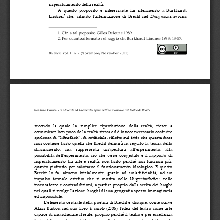
rispecchiamento  della  realtà.
A   questo   proposito   è   interessante   far   riferimento   a   Burkhardt  
2
Lindner
che,   citando   l'ʹaffermazione   di   Brecht   nel  
Dreigrosc
henprozess  
1
.  
Cfr.
  a  tal  proposito  Gilles  Deleuze  1989.
2
.  Per  quanto  affermat
o  nel  saggio  
cfr.
  Burkhardt  Lindner  1993:  43
-­‐‑
57.
Between,  
v
ol.  1,  n.  2  (Novembre/  November  2011)
Beatrice  Furini
,
Tra  Oriente  ed  Occidente:  spazi  dell'ʹesperimento  nel  teatro  di  Brecht
secondo   la   quale   la   semplice   riproduzione   della   realtà,   riesce   a  
comunicare  ben  poco  della  realtà  stessa  ed  è  invece  necessario  costruire  
qualcosa  di  “künstlich”,  di  artificiale,  riflette  sul  fatto  che  questa  frase  
non  contiene  tanto  quella  che  
Brecht  definirà  in  seguito  la  teoria  dello  
straniamento,    ma    rappresenta    un'ʹapertura    all'ʹesperimento,    alla  
possibilità   dell'ʹesperimento:   ciò   che   viene   congedato   è   il   rapporto   di  
rispecchiamento   tra   arte   e   realtà,   non   tanto   perché   non   funzioni   più,  
quanto  pi
uttosto  per  sabotarne  il  funzionamento  ideologico.  E  questo  
Brecht   lo   fa,   almeno   inizialmente,   grazie   ad   un'ʹartificialità,   ad   un  
impulso   formal
e   estetico   che   si   mostra   nelle  
Ungereimtheiten
,   nelle  
insensatezze  e  contraddizioni,  a  partire  proprio  dalla  scel
ta  dei  luoghi  
nei  quali  si  svolge  l'ʹazione,  luoghi  di  una  geografia  spesso  immaginaria  
ed  impossibile.
L'ʹelemento  centrale  della  poetica  di  Brecht  è  dunque,  come  scrive  
Alain   Badiou   nel   suo   libro  
Il   secolo
(2006)   l'ʹidea   del   teatro   come   arte  
capace  di  smasc
herare  il  reale,  proprio  perché  il  teatro  è  per  eccellenza  