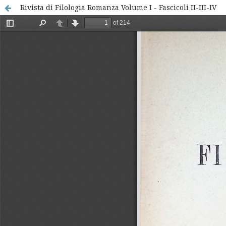
Rivista di Filologia Romanza Volume I - Fascicoli II-III-IV