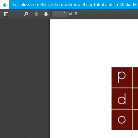
Socializzare nella tarda modernità. Il contributo della Media E