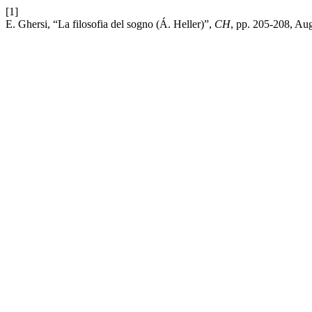
[1]
E. Ghersi, “La filosofia del sogno (Á. Heller)”,
CH
, pp. 205-208, Au