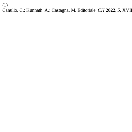
(1)
Canullo, C.; Kunnath, A.; Castagna, M. Editoriale.
CH
2022
,
5
, XVI