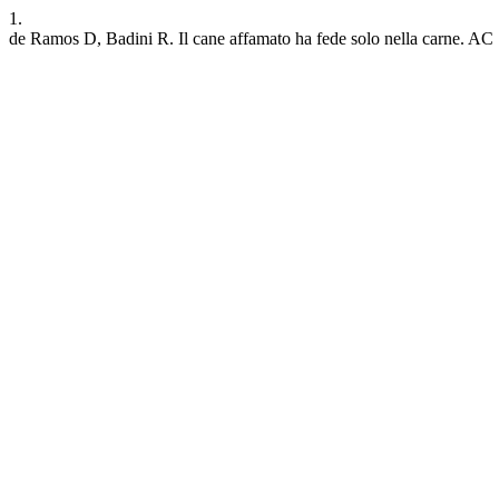
1.
de Ramos D, Badini R. Il cane affamato ha fede solo nella carne. AC [I