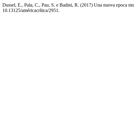
Dussel, E., Pala, C., Pau, S. e Badini, R. (2017) Una nuova epoca mond
10.13125/américacrítica/2951.