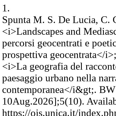
1.
Spunta M. S. De Lucia, C. G
<i>Landscapes and Mediasca
percorsi geocentrati e poeti
prospettiva geocentrata</i>;
<i>La geografia del racconto
paesaggio urbano nella narra
contemporanea</i&gt;. BW [
10Aug.2026];5(10). Availab
https://ojs.unica.it/index.p