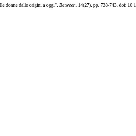
lle donne dalle origini a oggi”,
Between
, 14(27), pp. 738-743. doi: 10