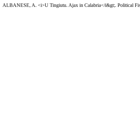
ALBANESE, A. <i>U Tingiutu. Ajax in Calabria</i&gt;. Political Fiss