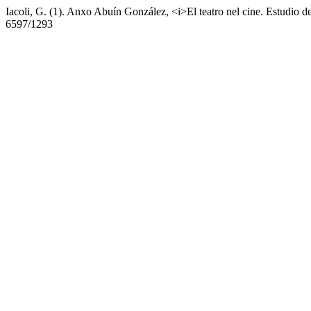
Iacoli, G. (1). Anxo Abuín González, <i>El teatro nel cine. Estudio d
6597/1293