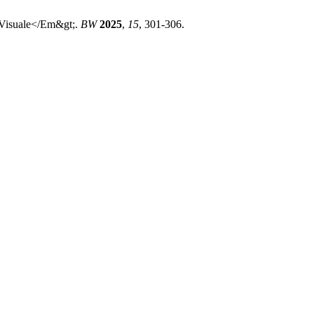
a Visuale</Em&gt;.
BW
2025
,
15
, 301-306.