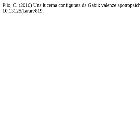
Pilo, C. (2016) Una lucerna configurata da Gabii: valenze apotropaich
10.13125/j.arart/819.