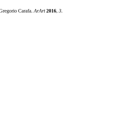
E Gregorio Carafa.
ArArt
2016
,
3
.