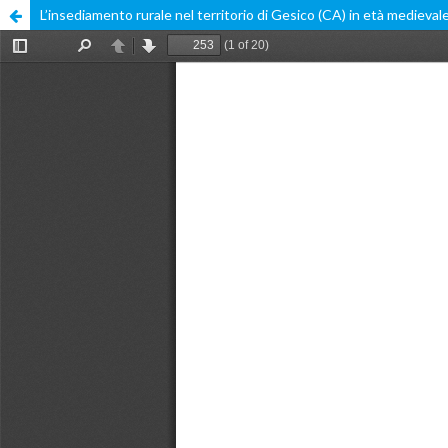
L’insediamento rurale nel territorio di Gesico (CA) in età medieval